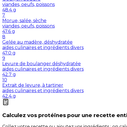
viandes, oeufs, poissons
48.4
g
7
Morue, salée, sèche
viandes, oeufs, poissons
47.6
g
8
Gelée au madère, déshydratée
aides culinaires et ingrédients divers
47.0
g
9
Levure de boulanger déshydratée
aides culinaires et ingrédients divers
42.7
g
10
Extrait de levure, à tartiner
aides culinaires et ingrédients divers
42.4
g
Calculez vos
protéines
pour une recette ent
Collez votre recette ou ajoutez vos ingrédients : on c