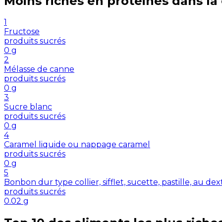
Moins riches en
protéines
dans la
1
Fructose
produits sucrés
0
g
2
Mélasse de canne
produits sucrés
0
g
3
Sucre blanc
produits sucrés
0
g
4
Caramel liquide ou nappage caramel
produits sucrés
0
g
5
Bonbon dur type collier, sifflet, sucette, pastille, au de
produits sucrés
0.02
g