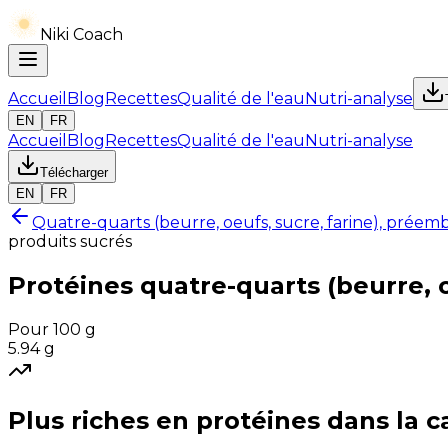
Niki Coach
Accueil
Blog
Recettes
Qualité de l'eau
Nutri-analyse
EN
FR
Accueil
Blog
Recettes
Qualité de l'eau
Nutri-analyse
Télécharger
EN
FR
Quatre-quarts (beurre, oeufs, sucre, farine), préemb
produits sucrés
Protéines
quatre-quarts (beurre, 
Pour 100 g
5.94
g
Plus riches en
protéines
dans la c