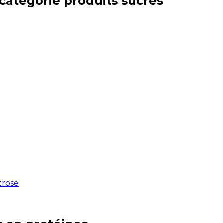
 catégorie
produits sucrés
xtrose