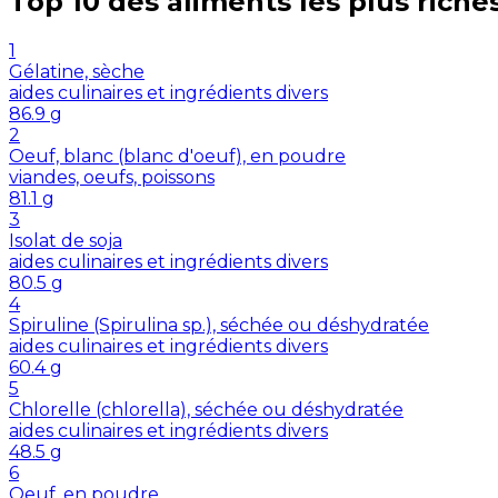
Top 10 des aliments les plus riche
1
Gélatine, sèche
aides culinaires et ingrédients divers
86.9
g
2
Oeuf, blanc (blanc d'oeuf), en poudre
viandes, oeufs, poissons
81.1
g
3
Isolat de soja
aides culinaires et ingrédients divers
80.5
g
4
Spiruline (Spirulina sp.), séchée ou déshydratée
aides culinaires et ingrédients divers
60.4
g
5
Chlorelle (chlorella), séchée ou déshydratée
aides culinaires et ingrédients divers
48.5
g
6
Oeuf, en poudre