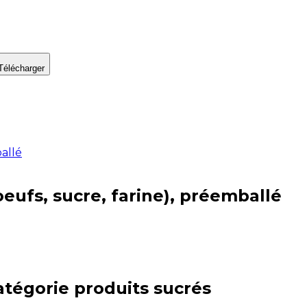
Télécharger
allé
oeufs, sucre, farine), préemballé
atégorie
produits sucrés