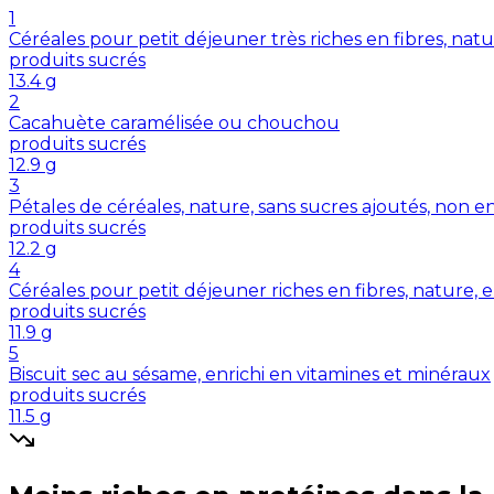
1
Céréales pour petit déjeuner très riches en fibres, nat
produits sucrés
13.4
g
2
Cacahuète caramélisée ou chouchou
produits sucrés
12.9
g
3
Pétales de céréales, nature, sans sucres ajoutés, non e
produits sucrés
12.2
g
4
Céréales pour petit déjeuner riches en fibres, nature, 
produits sucrés
11.9
g
5
Biscuit sec au sésame, enrichi en vitamines et minéraux
produits sucrés
11.5
g