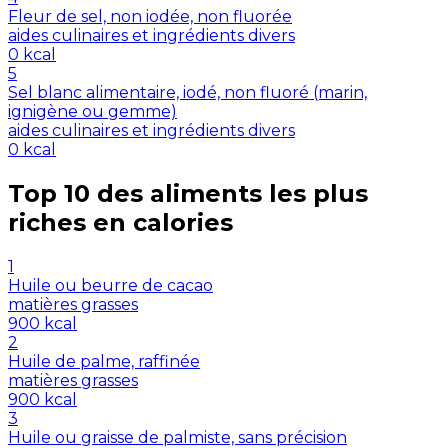
Fleur de sel, non iodée, non fluorée
aides culinaires et ingrédients divers
0
kcal
5
Sel blanc alimentaire, iodé, non fluoré (marin,
ignigène ou gemme)
aides culinaires et ingrédients divers
0
kcal
Top 10 des aliments les plus
riches en
calories
1
Huile ou beurre de cacao
matières grasses
900
kcal
2
Huile de palme, raffinée
matières grasses
900
kcal
3
Huile ou graisse de palmiste, sans précision