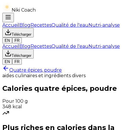
Niki Coach
Accueil
Blog
Recettes
Qualité de l'eau
Nutri-analyse
Télécharger
EN
FR
Accueil
Blog
Recettes
Qualité de l'eau
Nutri-analyse
Télécharger
EN
FR
Quatre épices, poudre
aides culinaires et ingrédients divers
Calories
quatre épices, poudre
Pour 100 g
348
kcal
Plus riches en
calories
dans la