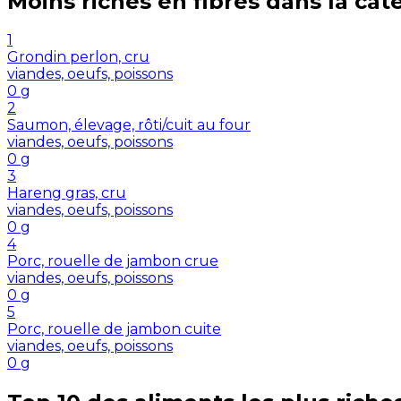
Moins riches en
fibres
dans la cat
1
Grondin perlon, cru
viandes, oeufs, poissons
0
g
2
Saumon, élevage, rôti/cuit au four
viandes, oeufs, poissons
0
g
3
Hareng gras, cru
viandes, oeufs, poissons
0
g
4
Porc, rouelle de jambon crue
viandes, oeufs, poissons
0
g
5
Porc, rouelle de jambon cuite
viandes, oeufs, poissons
0
g