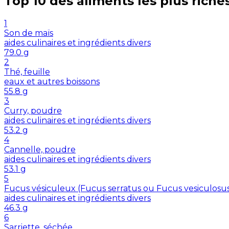
Top 10 des aliments les plus riche
1
Son de maïs
aides culinaires et ingrédients divers
79.0
g
2
Thé, feuille
eaux et autres boissons
55.8
g
3
Curry, poudre
aides culinaires et ingrédients divers
53.2
g
4
Cannelle, poudre
aides culinaires et ingrédients divers
53.1
g
5
Fucus vésiculeux (Fucus serratus ou Fucus vesiculosu
aides culinaires et ingrédients divers
46.3
g
6
Sarriette, séchée