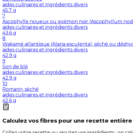
aides culinaires et ingrédients divers
45.7
g
7
Ascophylle noueux ou goémon noir (Ascophyllum nod
aides culinaires et ingrédients divers
43.6
g
8
Wakamé atlantique (Alaria esculenta), séché ou déshy
aides culinaires et ingrédients divers
42.9
g
9
Son de blé
aides culinaires et ingrédients divers
42.9
g
10
Romarin, séché
aides culinaires et ingrédients divers
42.6
g
Calculez vos
fibres
pour une recette entière
Collez votre recette ou ajoutez vos ingrédients : on c