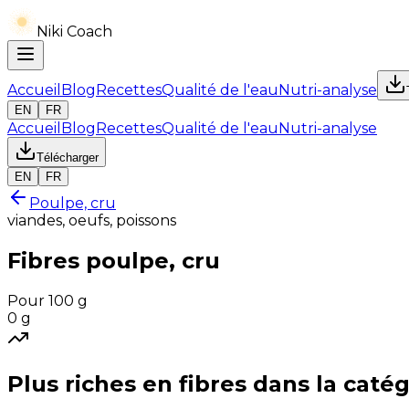
Niki Coach
Accueil
Blog
Recettes
Qualité de l'eau
Nutri-analyse
EN
FR
Accueil
Blog
Recettes
Qualité de l'eau
Nutri-analyse
Télécharger
EN
FR
Poulpe, cru
viandes, oeufs, poissons
Fibres
poulpe, cru
Pour 100 g
0
g
Plus riches en
fibres
dans la catég