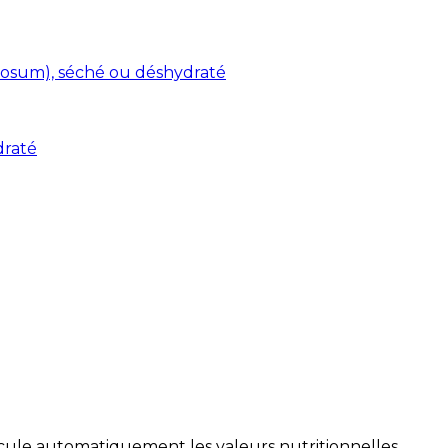
osum), séché ou déshydraté
draté
alcule automatiquement les valeurs nutritionnelles.