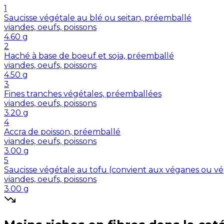
1
Saucisse végétale au blé ou seitan, préemballé
viandes, oeufs, poissons
4.60
g
2
Haché à base de boeuf et soja, préemballé
viandes, oeufs, poissons
4.50
g
3
Fines tranches végétales, préemballées
viandes, oeufs, poissons
3.20
g
4
Accra de poisson, préemballé
viandes, oeufs, poissons
3.00
g
5
Saucisse végétale au tofu (convient aux véganes ou vé
viandes, oeufs, poissons
3.00
g