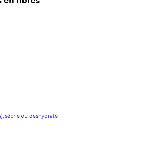
s en
fibres
s), séché ou déshydraté