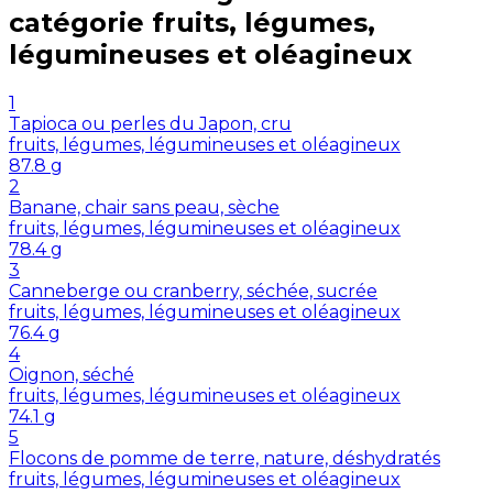
catégorie
fruits, légumes,
légumineuses et oléagineux
1
Tapioca ou perles du Japon, cru
fruits, légumes, légumineuses et oléagineux
87.8
g
2
Banane, chair sans peau, sèche
fruits, légumes, légumineuses et oléagineux
78.4
g
3
Canneberge ou cranberry, séchée, sucrée
fruits, légumes, légumineuses et oléagineux
76.4
g
4
Oignon, séché
fruits, légumes, légumineuses et oléagineux
74.1
g
5
Flocons de pomme de terre, nature, déshydratés
fruits, légumes, légumineuses et oléagineux