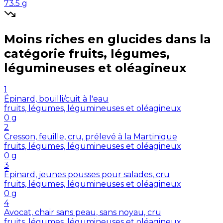
73.5
g
Moins riches en
glucides
dans la
catégorie
fruits, légumes,
légumineuses et oléagineux
1
Épinard, bouilli/cuit à l'eau
fruits, légumes, légumineuses et oléagineux
0
g
2
Cresson, feuille, cru, prélevé à la Martinique
fruits, légumes, légumineuses et oléagineux
0
g
3
Épinard, jeunes pousses pour salades, cru
fruits, légumes, légumineuses et oléagineux
0
g
4
Avocat, chair sans peau, sans noyau, cru
fruits, légumes, légumineuses et oléagineux