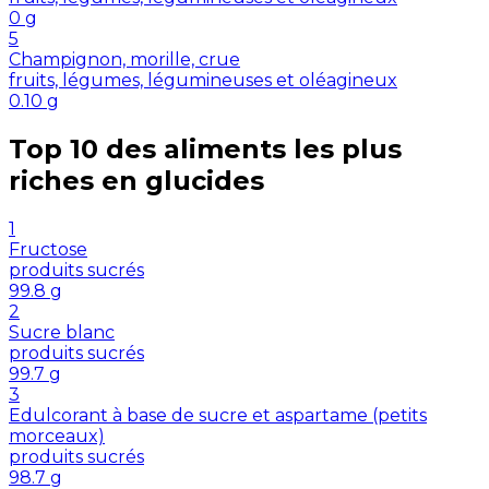
0
g
5
Champignon, morille, crue
fruits, légumes, légumineuses et oléagineux
0.10
g
Top 10 des aliments les plus
riches en
glucides
1
Fructose
produits sucrés
99.8
g
2
Sucre blanc
produits sucrés
99.7
g
3
Edulcorant à base de sucre et aspartame (petits
morceaux)
produits sucrés
98.7
g