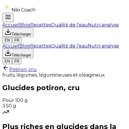
Niki Coach
Accueil
Blog
Recettes
Qualité de l'eau
Nutri-analyse
Télécharger
EN
FR
Accueil
Blog
Recettes
Qualité de l'eau
Nutri-analyse
Télécharger
EN
FR
Potiron, cru
fruits, légumes, légumineuses et oléagineux
Glucides
potiron, cru
Pour 100 g
3.50
g
Plus riches en
glucides
dans la