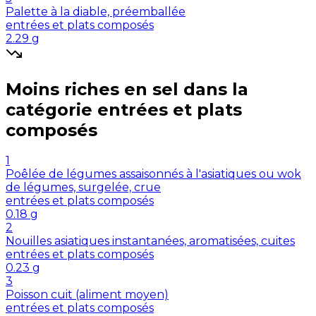
Palette à la diable, préemballée
entrées et plats composés
2.29
g
Moins riches en
sel
dans la
catégorie
entrées et plats
composés
1
Poêlée de légumes assaisonnés à l'asiatiques ou wok
de légumes, surgelée, crue
entrées et plats composés
0.18
g
2
Nouilles asiatiques instantanées, aromatisées, cuites
entrées et plats composés
0.23
g
3
Poisson cuit (aliment moyen)
entrées et plats composés