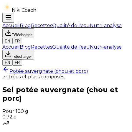
Niki Coach
Accueil
Blog
Recettes
Qualité de l'eau
Nutri-analyse
Télécharger
EN
FR
Accueil
Blog
Recettes
Qualité de l'eau
Nutri-analyse
Télécharger
EN
FR
Potée auvergnate (chou et porc)
entrées et plats composés
Sel
potée auvergnate (chou et
porc)
Pour 100 g
0.72
g