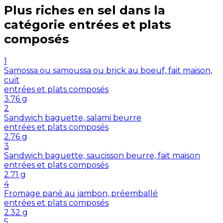
Plus riches en
sel
dans la
catégorie
entrées et plats
composés
1
Samossa ou samoussa ou brick au boeuf, fait maison,
cuit
entrées et plats composés
3.76
g
2
Sandwich baguette, salami beurre
entrées et plats composés
2.76
g
3
Sandwich baguette, saucisson beurre, fait maison
entrées et plats composés
2.71
g
4
Fromage pané au jambon, préemballé
entrées et plats composés
2.32
g
5