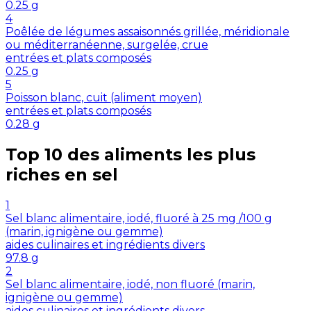
0.25
g
4
Poêlée de légumes assaisonnés grillée, méridionale
ou méditerranéenne, surgelée, crue
entrées et plats composés
0.25
g
5
Poisson blanc, cuit (aliment moyen)
entrées et plats composés
0.28
g
Top 10 des aliments les plus
riches en
sel
1
Sel blanc alimentaire, iodé, fluoré à 25 mg /100 g
(marin, ignigène ou gemme)
aides culinaires et ingrédients divers
97.8
g
2
Sel blanc alimentaire, iodé, non fluoré (marin,
ignigène ou gemme)
aides culinaires et ingrédients divers