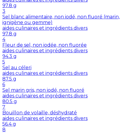
97.8
g
3
Sel blanc alimentaire, non iodé, non fluoré (marin,
ignigène ou gemme)
aides culinaires et ingrédients divers
97.8
g
4
Fleur de sel, non iodée, non fluorée
aides culinaires et ingrédients divers
94.3
g
5
Sel au céleri
aides culinaires et ingrédients divers
87.5
g
6
Sel marin gris, non iodé, non fluoré
aides culinaires et ingrédients divers
80.5
g
7
Bouillon de volaille, déshydraté
aides culinaires et ingrédients divers
56.4
g
8