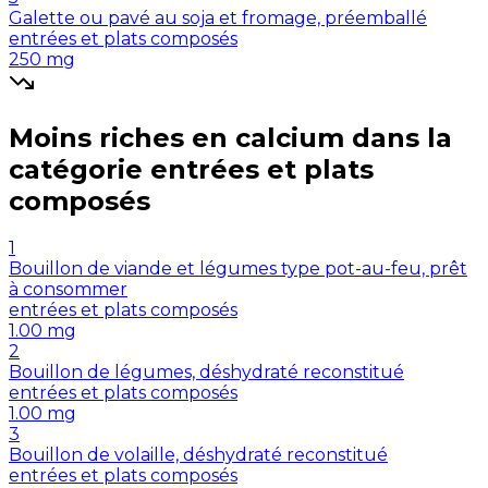
Galette ou pavé au soja et fromage, préemballé
entrées et plats composés
250
mg
Moins riches en
calcium
dans la
catégorie
entrées et plats
composés
1
Bouillon de viande et légumes type pot-au-feu, prêt
à consommer
entrées et plats composés
1.00
mg
2
Bouillon de légumes, déshydraté reconstitué
entrées et plats composés
1.00
mg
3
Bouillon de volaille, déshydraté reconstitué
entrées et plats composés