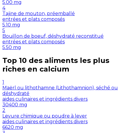
5.00
mg
4
Tajine de mouton, préemballé
entrées et plats composés
5.10
mg
5
Bouillon de boeuf, déshydraté reconstitué
entrées et plats composés
5.50
mg
Top 10 des aliments les plus
riches en
calcium
1
Maërl ou lithothamne (Lithothamnion), séché ou
déshydraté
aides culinaires et ingrédients divers
30400
mg
2
Levure chimique ou poudre à lever
aides culinaires et ingrédients divers
6620
mg
3