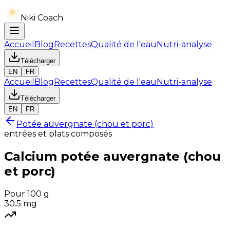
Niki Coach
Accueil
Blog
Recettes
Qualité de l'eau
Nutri-analyse
Télécharger
EN
FR
Accueil
Blog
Recettes
Qualité de l'eau
Nutri-analyse
Télécharger
EN
FR
Potée auvergnate (chou et porc)
entrées et plats composés
Calcium
potée auvergnate (chou
et porc)
Pour 100 g
30.5
mg