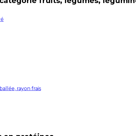
 catégorie
fruits, légumes, légumi
ré
allée, rayon frais