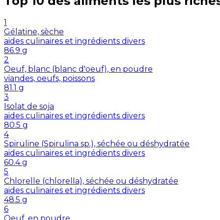
Top 10 des aliments les plus riche
1
Gélatine, sèche
aides culinaires et ingrédients divers
86.9
g
2
Oeuf, blanc (blanc d'oeuf), en poudre
viandes, oeufs, poissons
81.1
g
3
Isolat de soja
aides culinaires et ingrédients divers
80.5
g
4
Spiruline (Spirulina sp.), séchée ou déshydratée
aides culinaires et ingrédients divers
60.4
g
5
Chlorelle (chlorella), séchée ou déshydratée
aides culinaires et ingrédients divers
48.5
g
6
Oeuf, en poudre