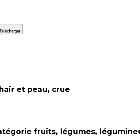
Télécharger
air et peau, crue
atégorie
fruits, légumes, légumine