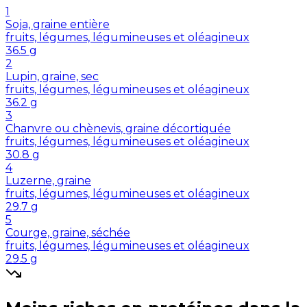
1
Soja, graine entière
fruits, légumes, légumineuses et oléagineux
36.5
g
2
Lupin, graine, sec
fruits, légumes, légumineuses et oléagineux
36.2
g
3
Chanvre ou chènevis, graine décortiquée
fruits, légumes, légumineuses et oléagineux
30.8
g
4
Luzerne, graine
fruits, légumes, légumineuses et oléagineux
29.7
g
5
Courge, graine, séchée
fruits, légumes, légumineuses et oléagineux
29.5
g