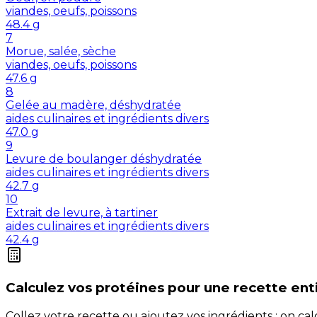
viandes, oeufs, poissons
48.4
g
7
Morue, salée, sèche
viandes, oeufs, poissons
47.6
g
8
Gelée au madère, déshydratée
aides culinaires et ingrédients divers
47.0
g
9
Levure de boulanger déshydratée
aides culinaires et ingrédients divers
42.7
g
10
Extrait de levure, à tartiner
aides culinaires et ingrédients divers
42.4
g
Calculez vos
protéines
pour une recette ent
Collez votre recette ou ajoutez vos ingrédients : on c