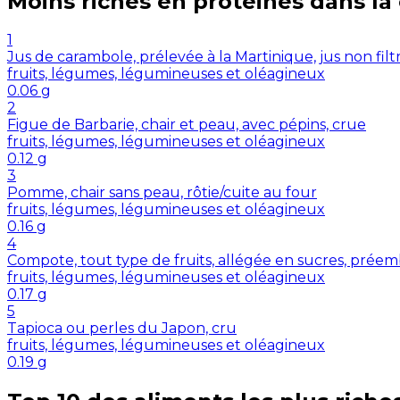
Moins riches en
protéines
dans la
1
Jus de carambole, prélevée à la Martinique, jus non filt
fruits, légumes, légumineuses et oléagineux
0.06
g
2
Figue de Barbarie, chair et peau, avec pépins, crue
fruits, légumes, légumineuses et oléagineux
0.12
g
3
Pomme, chair sans peau, rôtie/cuite au four
fruits, légumes, légumineuses et oléagineux
0.16
g
4
Compote, tout type de fruits, allégée en sucres, préemb
fruits, légumes, légumineuses et oléagineux
0.17
g
5
Tapioca ou perles du Japon, cru
fruits, légumes, légumineuses et oléagineux
0.19
g