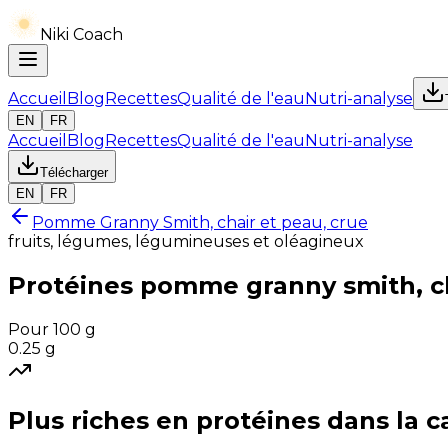
Niki Coach
Accueil
Blog
Recettes
Qualité de l'eau
Nutri-analyse
EN
FR
Accueil
Blog
Recettes
Qualité de l'eau
Nutri-analyse
Télécharger
EN
FR
Pomme Granny Smith, chair et peau, crue
fruits, légumes, légumineuses et oléagineux
Protéines
pomme granny smith, ch
Pour 100 g
0.25
g
Plus riches en
protéines
dans la c