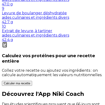
47.0
g
9
Levure de boulanger déshydratée
aides culinaires et ingrédients divers
42.7
g
10
Extrait de levure, à tartiner
aides culinaires et ingrédients divers
42.4
g
Calculez vos
protéines
pour une recette
entière
Collez votre recette ou ajoutez vos ingrédients : on
calcule automatiquement les valeurs nutritionnelles.
Calculer ma recette
Découvrez l'App Niki Coach
Des études scientifiques prouvent que 66 jours sont