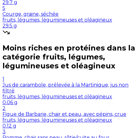
29.7
g
5
Courge, graine, séchée
fruits, légumes, légumineuses et oléagineux
29.5
g
Moins riches en
protéines
dans la
catégorie
fruits, légumes,
légumineuses et oléagineux
1
Jus de carambole, prélevée à la Martinique, jus non
filtré
fruits, légumes, légumineuses et oléagineux
0.06
g
2
Figue de Barbarie, chair et peau, avec pépins, crue
fruits, légumes, légumineuses et oléagineux
0.12
g
3
Pomme, chair sans peau, rôtie/cuite au four