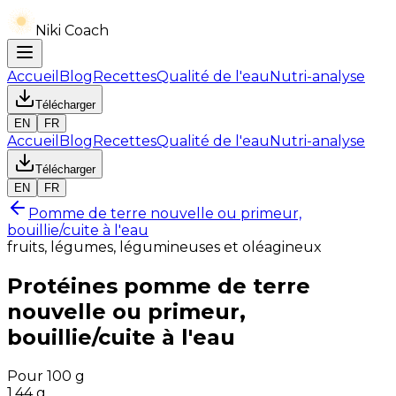
Niki Coach
Accueil
Blog
Recettes
Qualité de l'eau
Nutri-analyse
Télécharger
EN
FR
Accueil
Blog
Recettes
Qualité de l'eau
Nutri-analyse
Télécharger
EN
FR
Pomme de terre nouvelle ou primeur,
bouillie/cuite à l'eau
fruits, légumes, légumineuses et oléagineux
Protéines
pomme de terre
nouvelle ou primeur,
bouillie/cuite à l'eau
Pour 100 g
1.44
g