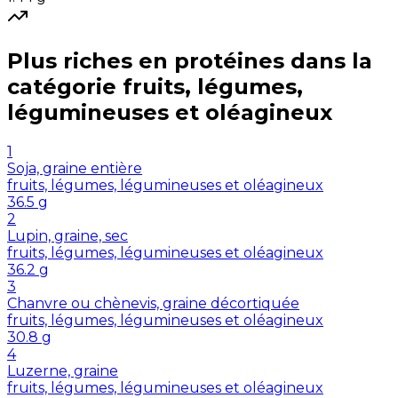
Plus riches en
protéines
dans la
catégorie
fruits, légumes,
légumineuses et oléagineux
1
Soja, graine entière
fruits, légumes, légumineuses et oléagineux
36.5
g
2
Lupin, graine, sec
fruits, légumes, légumineuses et oléagineux
36.2
g
3
Chanvre ou chènevis, graine décortiquée
fruits, légumes, légumineuses et oléagineux
30.8
g
4
Luzerne, graine
fruits, légumes, légumineuses et oléagineux