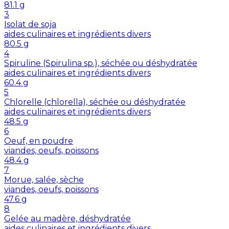
81.1
g
3
Isolat de soja
aides culinaires et ingrédients divers
80.5
g
4
Spiruline (Spirulina sp.), séchée ou déshydratée
aides culinaires et ingrédients divers
60.4
g
5
Chlorelle (chlorella), séchée ou déshydratée
aides culinaires et ingrédients divers
48.5
g
6
Oeuf, en poudre
viandes, oeufs, poissons
48.4
g
7
Morue, salée, sèche
viandes, oeufs, poissons
47.6
g
8
Gelée au madère, déshydratée
aides culinaires et ingrédients divers