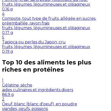
fruits, légumes, légumineuses et oléagineux
0.16
g
4
Compote, tout type de fruits, allégée en sucres,
préemballée, rayon frais
fruits, légumes, légumineuses et oléagineux
0.17
g
5
Tapioca ou perles du Japon, cru
fruits, légumes, légumineuses et oléagineux
0.19
g
Top 10 des aliments les plus
riches en
protéines
1
Gélatine, sèche
aides culinaires et ingrédients divers
86.9
g
2
Oeuf, blanc (blanc d'oeuf), en poudre
viandes, oeufs, poissons