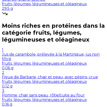
fruits, légumes, légumineuses et oléagineux
29.5
g
Moins riches en
protéines
dans la
catégorie
fruits, légumes,
légumineuses et oléagineux
1
Jus de carambole, prélevée à la Martinique, jus non
filtré
fruits, légumes, légumineuses et oléagineux
0.06
g
2
Figue de Barbarie, chair et peau, avec pépins, crue
fruits, légumes, légumineuses et oléagineux
0.12
g
3
Pomme, chair sans peau, rôtie/cuite au four
fruits, légumes, légumineuses et oléagineux
0.16
g