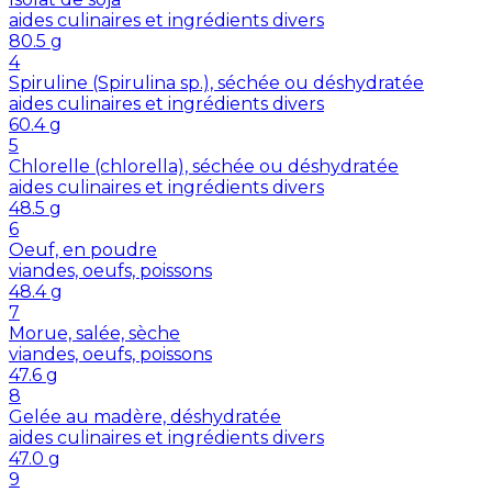
aides culinaires et ingrédients divers
80.5
g
4
Spiruline (Spirulina sp.), séchée ou déshydratée
aides culinaires et ingrédients divers
60.4
g
5
Chlorelle (chlorella), séchée ou déshydratée
aides culinaires et ingrédients divers
48.5
g
6
Oeuf, en poudre
viandes, oeufs, poissons
48.4
g
7
Morue, salée, sèche
viandes, oeufs, poissons
47.6
g
8
Gelée au madère, déshydratée
aides culinaires et ingrédients divers
47.0
g
9