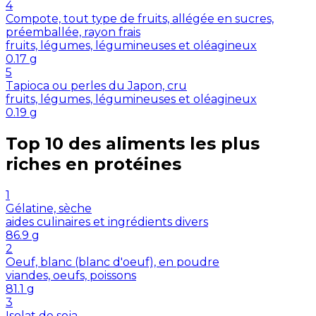
4
Compote, tout type de fruits, allégée en sucres,
préemballée, rayon frais
fruits, légumes, légumineuses et oléagineux
0.17
g
5
Tapioca ou perles du Japon, cru
fruits, légumes, légumineuses et oléagineux
0.19
g
Top 10 des aliments les plus
riches en
protéines
1
Gélatine, sèche
aides culinaires et ingrédients divers
86.9
g
2
Oeuf, blanc (blanc d'oeuf), en poudre
viandes, oeufs, poissons
81.1
g
3
Isolat de soja