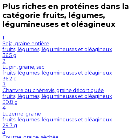
Plus riches en
protéines
dans la
catégorie
fruits, légumes,
légumineuses et oléagineux
1
Soja, graine entière
fruits, légumes, légumineuses et oléagineux
36.5
g
2
Lupin, graine, sec
fruits, légumes, légumineuses et oléagineux
36.2
g
3
Chanvre ou chènevis, graine décortiquée
fruits, légumes, légumineuses et oléagineux
30.8
g
4
Luzerne, graine
fruits, légumes, légumineuses et oléagineux
29.7
g
5
Courge, graine, séchée