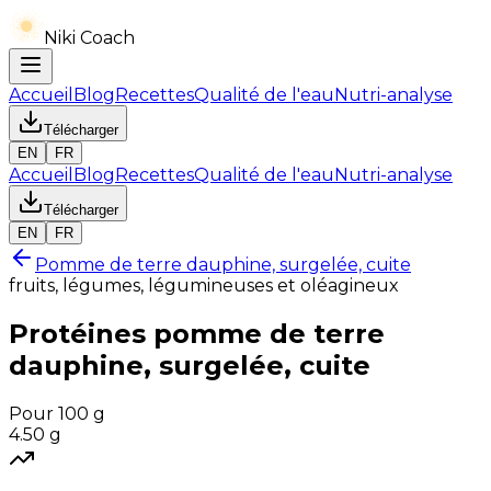
Niki Coach
Accueil
Blog
Recettes
Qualité de l'eau
Nutri-analyse
Télécharger
EN
FR
Accueil
Blog
Recettes
Qualité de l'eau
Nutri-analyse
Télécharger
EN
FR
Pomme de terre dauphine, surgelée, cuite
fruits, légumes, légumineuses et oléagineux
Protéines
pomme de terre
dauphine, surgelée, cuite
Pour 100 g
4.50
g