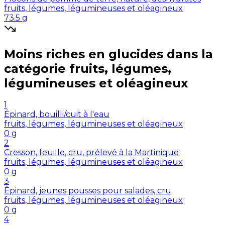
fruits, légumes, légumineuses et oléagineux
73.5
g
Moins riches en
glucides
dans la
catégorie
fruits, légumes,
légumineuses et oléagineux
1
Épinard, bouilli/cuit à l'eau
fruits, légumes, légumineuses et oléagineux
0
g
2
Cresson, feuille, cru, prélevé à la Martinique
fruits, légumes, légumineuses et oléagineux
0
g
3
Épinard, jeunes pousses pour salades, cru
fruits, légumes, légumineuses et oléagineux
0
g
4