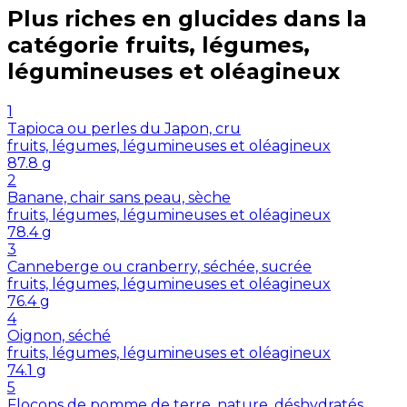
Plus riches en
glucides
dans la
catégorie
fruits, légumes,
légumineuses et oléagineux
1
Tapioca ou perles du Japon, cru
fruits, légumes, légumineuses et oléagineux
87.8
g
2
Banane, chair sans peau, sèche
fruits, légumes, légumineuses et oléagineux
78.4
g
3
Canneberge ou cranberry, séchée, sucrée
fruits, légumes, légumineuses et oléagineux
76.4
g
4
Oignon, séché
fruits, légumes, légumineuses et oléagineux
74.1
g
5
Flocons de pomme de terre, nature, déshydratés