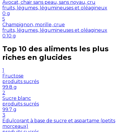
Avocat, chair sans peau, sans noyau, cru
fruits, légumes, légumineuses et oléagineux
0
g
5
Champignon, morille, crue
fruits, légumes, légumineuses et oléagineux
0.10
g
Top 10 des aliments les plus
riches en
glucides
1
Fructose
produits sucrés
99.8
g
2
Sucre blanc
produits sucrés
99.7
g
3
Edulcorant à base de sucre et aspartame (petits
morceaux)
produits sucrés