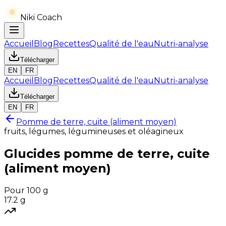
Niki Coach
Accueil
Blog
Recettes
Qualité de l'eau
Nutri-analyse
Télécharger
EN
FR
Accueil
Blog
Recettes
Qualité de l'eau
Nutri-analyse
Télécharger
EN
FR
Pomme de terre, cuite (aliment moyen)
fruits, légumes, légumineuses et oléagineux
Glucides
pomme de terre, cuite
(aliment moyen)
Pour 100 g
17.2
g