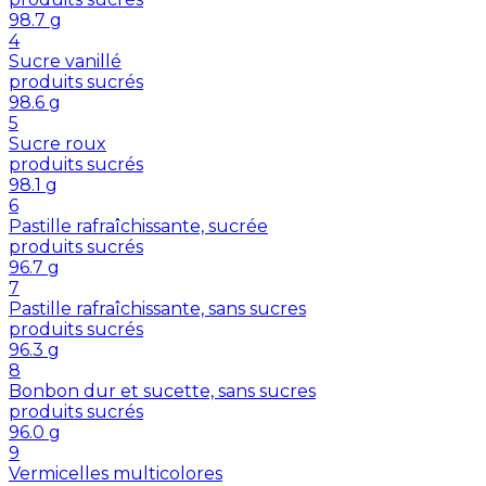
98.7
g
4
Sucre vanillé
produits sucrés
98.6
g
5
Sucre roux
produits sucrés
98.1
g
6
Pastille rafraîchissante, sucrée
produits sucrés
96.7
g
7
Pastille rafraîchissante, sans sucres
produits sucrés
96.3
g
8
Bonbon dur et sucette, sans sucres
produits sucrés
96.0
g
9
Vermicelles multicolores