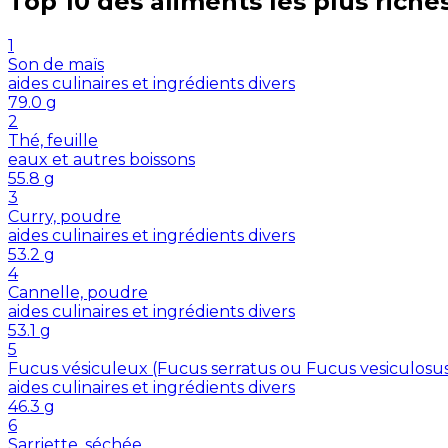
Top 10 des aliments les plus riche
1
Son de maïs
aides culinaires et ingrédients divers
79.0
g
2
Thé, feuille
eaux et autres boissons
55.8
g
3
Curry, poudre
aides culinaires et ingrédients divers
53.2
g
4
Cannelle, poudre
aides culinaires et ingrédients divers
53.1
g
5
Fucus vésiculeux (Fucus serratus ou Fucus vesiculosu
aides culinaires et ingrédients divers
46.3
g
6
Sarriette, séchée