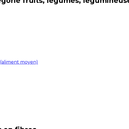
égorie
fruits, légumes, légumineus
 (aliment moyen)