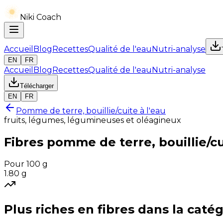
Niki Coach
Accueil
Blog
Recettes
Qualité de l'eau
Nutri-analyse
EN
FR
Accueil
Blog
Recettes
Qualité de l'eau
Nutri-analyse
Télécharger
EN
FR
Pomme de terre, bouillie/cuite à l'eau
fruits, légumes, légumineuses et oléagineux
Fibres
pomme de terre, bouillie/cu
Pour 100 g
1.80
g
Plus riches en
fibres
dans la catég