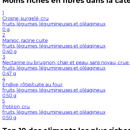
Moins riches en
fibres
dans la cat
1
Crosne, surgelé, cru
fruits, légumes, légumineuses et oléagineux
0
g
2
Manioc, racine cuite
fruits, légumes, légumineuses et oléagineux
0.40
g
3
Nectarine ou brugnon, chair et peau, sans noyau, crue
fruits, légumes, légumineuses et oléagineux
0.47
g
4
Endive, rôtie/cuite au four
fruits, légumes, légumineuses et oléagineux
0.50
g
5
Potiron, cru
fruits, légumes, légumineuses et oléagineux
0.50
g