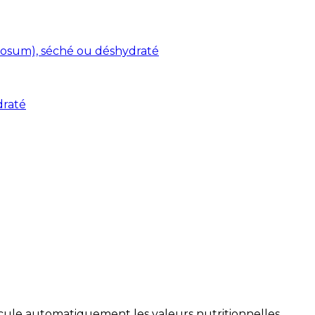
osum), séché ou déshydraté
draté
alcule automatiquement les valeurs nutritionnelles.