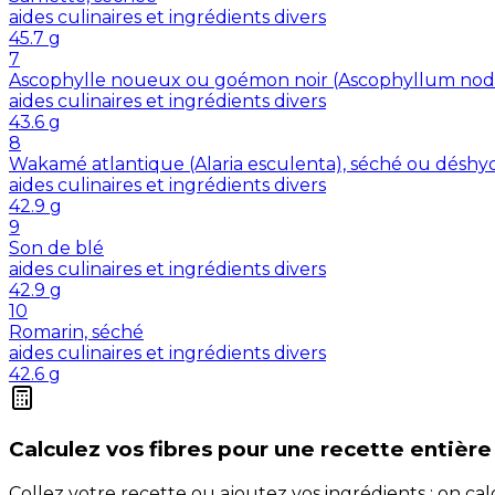
aides culinaires et ingrédients divers
45.7
g
7
Ascophylle noueux ou goémon noir (Ascophyllum nod
aides culinaires et ingrédients divers
43.6
g
8
Wakamé atlantique (Alaria esculenta), séché ou déshy
aides culinaires et ingrédients divers
42.9
g
9
Son de blé
aides culinaires et ingrédients divers
42.9
g
10
Romarin, séché
aides culinaires et ingrédients divers
42.6
g
Calculez vos
fibres
pour une recette entière
Collez votre recette ou ajoutez vos ingrédients : on c