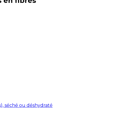
s en
fibres
s), séché ou déshydraté