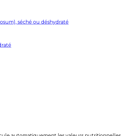
osum), séché ou déshydraté
draté
alcule automatiquement les valeurs nutritionnelles.