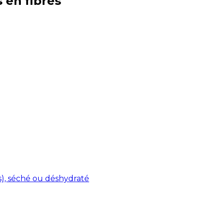
s en
fibres
s), séché ou déshydraté