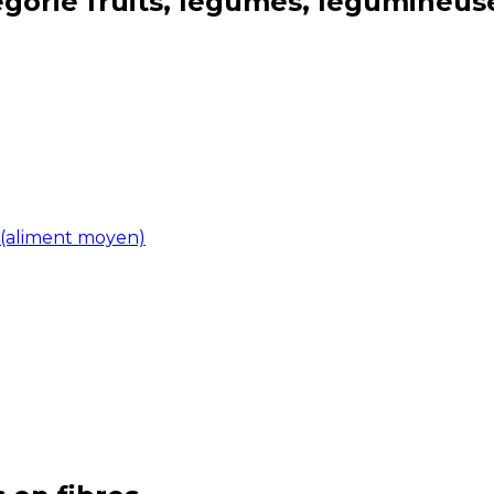
égorie
fruits, légumes, légumineus
 (aliment moyen)