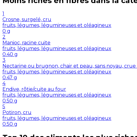
Moins riches en
fibres
dans la cat
1
Crosne, surgelé, cru
fruits, légumes, légumineuses et oléagineux
0
g
2
Manioc, racine cuite
fruits, légumes, légumineuses et oléagineux
0.40
g
3
Nectarine ou brugnon, chair et peau, sans noyau, crue
fruits, légumes, légumineuses et oléagineux
0.47
g
4
Endive, rôtie/cuite au four
fruits, légumes, légumineuses et oléagineux
0.50
g
5
Potiron, cru
fruits, légumes, légumineuses et oléagineux
0.50
g