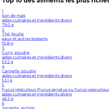
Top 10 des aliments les plus riche
1
Son de maïs
aides culinaires et ingrédients divers
79.0
g
2
Thé, feuille
eaux et autres boissons
55.8
g
3
Curry, poudre
aides culinaires et ingrédients divers
53.2
g
4
Cannelle, poudre
aides culinaires et ingrédients divers
53.1
g
5
Fucus vésiculeux (Fucus serratus ou Fucus vesiculosu
aides culinaires et ingrédients divers
46.3
g
6
Sarriette, séchée