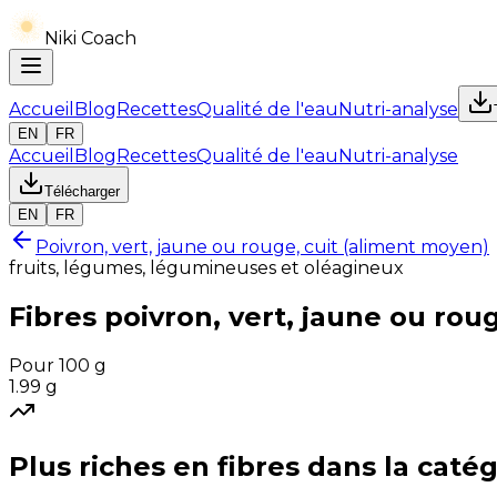
Niki Coach
Accueil
Blog
Recettes
Qualité de l'eau
Nutri-analyse
EN
FR
Accueil
Blog
Recettes
Qualité de l'eau
Nutri-analyse
Télécharger
EN
FR
Poivron, vert, jaune ou rouge, cuit (aliment moyen)
fruits, légumes, légumineuses et oléagineux
Fibres
poivron, vert, jaune ou rou
Pour 100 g
1.99
g
Plus riches en
fibres
dans la catég