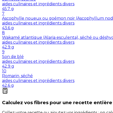
aides culinaires et ingrédients divers
45.7
g
7
Ascophylle noueux ou goémon noir (Ascophyllum nod
aides culinaires et ingrédients divers
43.6
g
8
Wakamé atlantique (Alaria esculenta), séché ou déshy
aides culinaires et ingrédients divers
42.9
g
9
Son de blé
aides culinaires et ingrédients divers
42.9
g
10
Romarin, séché
aides culinaires et ingrédients divers
42.6
g
Calculez vos
fibres
pour une recette entière
Collez votre recette ou ajoutez vos ingrédients : on c