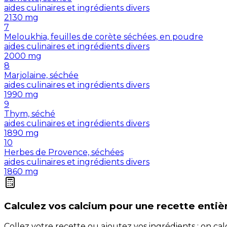
aides culinaires et ingrédients divers
2130
mg
7
Meloukhia, feuilles de corète séchées, en poudre
aides culinaires et ingrédients divers
2000
mg
8
Marjolaine, séchée
aides culinaires et ingrédients divers
1990
mg
9
Thym, séché
aides culinaires et ingrédients divers
1890
mg
10
Herbes de Provence, séchées
aides culinaires et ingrédients divers
1860
mg
Calculez vos
calcium
pour une recette entiè
Collez votre recette ou ajoutez vos ingrédients : on c