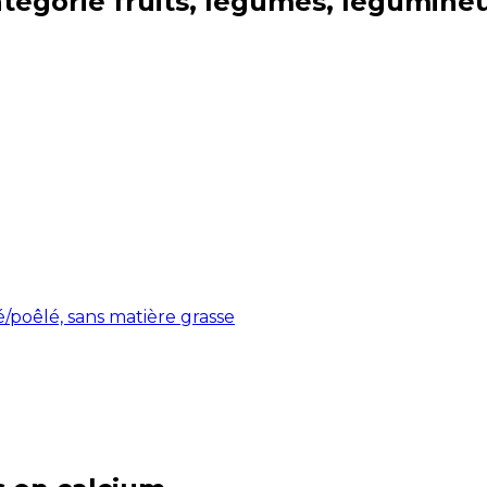
atégorie
fruits, légumes, légumine
poêlé, sans matière grasse