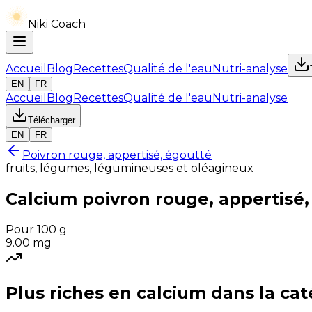
Niki Coach
Accueil
Blog
Recettes
Qualité de l'eau
Nutri-analyse
EN
FR
Accueil
Blog
Recettes
Qualité de l'eau
Nutri-analyse
Télécharger
EN
FR
Poivron rouge, appertisé, égoutté
fruits, légumes, légumineuses et oléagineux
Calcium
poivron rouge, appertisé
Pour 100 g
9.00
mg
Plus riches en
calcium
dans la cat