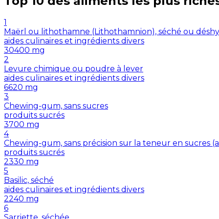
Top 10 des aliments les plus riche
1
Maërl ou lithothamne (Lithothamnion), séché ou désh
aides culinaires et ingrédients divers
30400
mg
2
Levure chimique ou poudre à lever
aides culinaires et ingrédients divers
6620
mg
3
Chewing-gum, sans sucres
produits sucrés
3700
mg
4
Chewing-gum, sans précision sur la teneur en sucres 
produits sucrés
2330
mg
5
Basilic, séché
aides culinaires et ingrédients divers
2240
mg
6
Sarriette, séchée