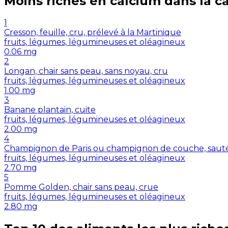
Moins riches en
calcium
dans la c
1
Cresson, feuille, cru, prélevé à la Martinique
fruits, légumes, légumineuses et oléagineux
0.06
mg
2
Longan, chair sans peau, sans noyau, cru
fruits, légumes, légumineuses et oléagineux
1.00
mg
3
Banane plantain, cuite
fruits, légumes, légumineuses et oléagineux
2.00
mg
4
Champignon de Paris ou champignon de couche, sauté/
fruits, légumes, légumineuses et oléagineux
2.70
mg
5
Pomme Golden, chair sans peau, crue
fruits, légumes, légumineuses et oléagineux
2.80
mg