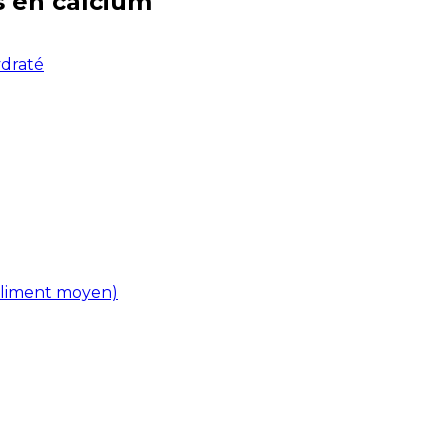
s en
calcium
ydraté
(aliment moyen)