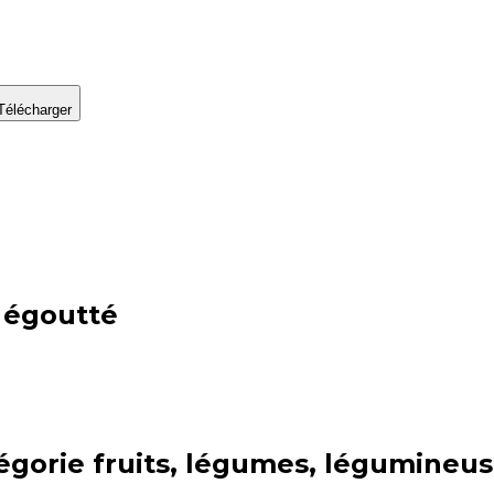
Télécharger
, égoutté
égorie
fruits, légumes, légumineus