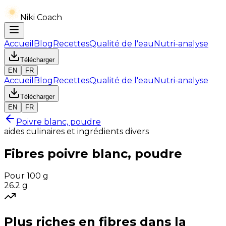
Niki Coach
Accueil
Blog
Recettes
Qualité de l'eau
Nutri-analyse
Télécharger
EN
FR
Accueil
Blog
Recettes
Qualité de l'eau
Nutri-analyse
Télécharger
EN
FR
Poivre blanc, poudre
aides culinaires et ingrédients divers
Fibres
poivre blanc, poudre
Pour 100 g
26.2
g
Plus riches en
fibres
dans la