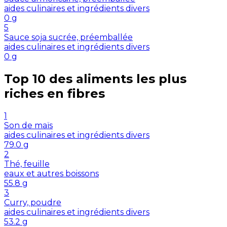
aides culinaires et ingrédients divers
0
g
5
Sauce soja sucrée, préemballée
aides culinaires et ingrédients divers
0
g
Top 10 des aliments les plus
riches en
fibres
1
Son de maïs
aides culinaires et ingrédients divers
79.0
g
2
Thé, feuille
eaux et autres boissons
55.8
g
3
Curry, poudre
aides culinaires et ingrédients divers
53.2
g