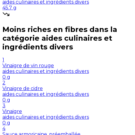
aides culinaires et ingrédients divers
45.7
g
Moins riches en
fibres
dans la
catégorie
aides culinaires et
ingrédients divers
1
Vinaigre de vin rouge
aides culinaires et ingrédients divers
0
g
2
Vinaigre de cidre
aides culinaires et ingrédients divers
0
g
3
Vinaigre
aides culinaires et ingrédients divers
0
g
4
Sauce armoricaine, préemballée