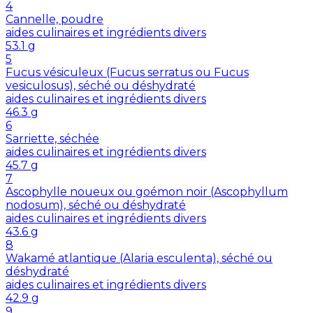
4
Cannelle, poudre
aides culinaires et ingrédients divers
53.1
g
5
Fucus vésiculeux (Fucus serratus ou Fucus
vesiculosus), séché ou déshydraté
aides culinaires et ingrédients divers
46.3
g
6
Sarriette, séchée
aides culinaires et ingrédients divers
45.7
g
7
Ascophylle noueux ou goémon noir (Ascophyllum
nodosum), séché ou déshydraté
aides culinaires et ingrédients divers
43.6
g
8
Wakamé atlantique (Alaria esculenta), séché ou
déshydraté
aides culinaires et ingrédients divers
42.9
g
9