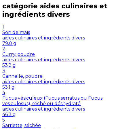
catégorie
aides culinaires et
ingrédients divers
1
Son de maïs
aides culinaires et ingrédients divers
79.0
g
2
Curry, poudre
aides culinaires et ingrédients divers
53.2
g
3
Cannelle, poudre
aides culinaires et ingrédients divers
53.1
g
4
Fucus vésiculeux (Fucus serratus ou Fucus
vesiculosus), séché ou déshydraté
aides culinaires et ingrédients divers
46.3
g
5
Sarriette, séchée