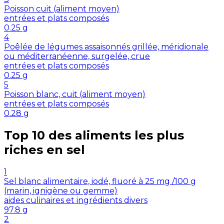
Poisson cuit (aliment moyen)
entrées et plats composés
0.25
g
4
Poêlée de légumes assaisonnés grillée, méridionale
ou méditerranéenne, surgelée, crue
entrées et plats composés
0.25
g
5
Poisson blanc, cuit (aliment moyen)
entrées et plats composés
0.28
g
Top 10 des aliments les plus
riches en
sel
1
Sel blanc alimentaire, iodé, fluoré à 25 mg /100 g
(marin, ignigène ou gemme)
aides culinaires et ingrédients divers
97.8
g
2