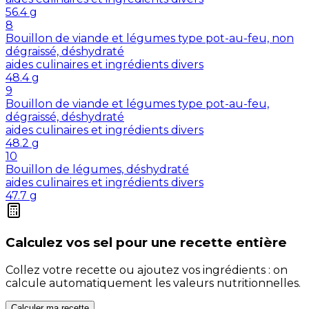
56.4
g
8
Bouillon de viande et légumes type pot-au-feu, non
dégraissé, déshydraté
aides culinaires et ingrédients divers
48.4
g
9
Bouillon de viande et légumes type pot-au-feu,
dégraissé, déshydraté
aides culinaires et ingrédients divers
48.2
g
10
Bouillon de légumes, déshydraté
aides culinaires et ingrédients divers
47.7
g
Calculez vos
sel
pour une recette entière
Collez votre recette ou ajoutez vos ingrédients : on
calcule automatiquement les valeurs nutritionnelles.
Calculer ma recette