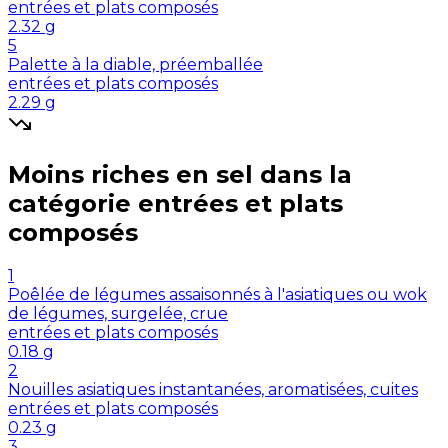
entrées et plats composés
2.32
g
5
Palette à la diable, préemballée
entrées et plats composés
2.29
g
Moins riches en
sel
dans la
catégorie
entrées et plats
composés
1
Poêlée de légumes assaisonnés à l'asiatiques ou wok
de légumes, surgelée, crue
entrées et plats composés
0.18
g
2
Nouilles asiatiques instantanées, aromatisées, cuites
entrées et plats composés
0.23
g
3