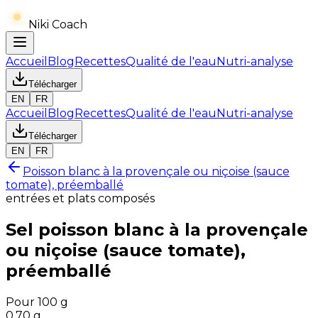
Niki Coach
Accueil
Blog
Recettes
Qualité de l'eau
Nutri-analyse
Télécharger
EN
FR
Accueil
Blog
Recettes
Qualité de l'eau
Nutri-analyse
Télécharger
EN
FR
Poisson blanc à la provençale ou niçoise (sauce
tomate), préemballé
entrées et plats composés
Sel
poisson blanc à la provençale
ou niçoise (sauce tomate),
préemballé
Pour 100 g
0.70
g