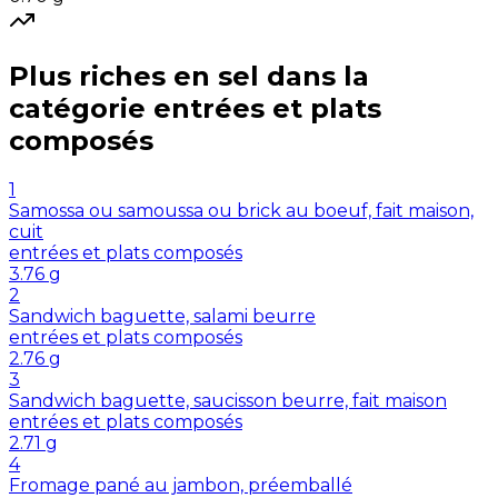
Plus riches en
sel
dans la
catégorie
entrées et plats
composés
1
Samossa ou samoussa ou brick au boeuf, fait maison,
cuit
entrées et plats composés
3.76
g
2
Sandwich baguette, salami beurre
entrées et plats composés
2.76
g
3
Sandwich baguette, saucisson beurre, fait maison
entrées et plats composés
2.71
g
4
Fromage pané au jambon, préemballé