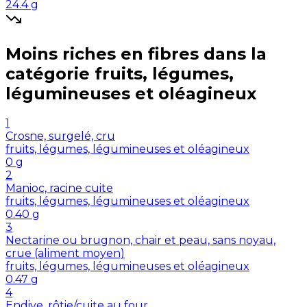
24.4
g
Moins riches en
fibres
dans la
catégorie
fruits, légumes,
légumineuses et oléagineux
1
Crosne, surgelé, cru
fruits, légumes, légumineuses et oléagineux
0
g
2
Manioc, racine cuite
fruits, légumes, légumineuses et oléagineux
0.40
g
3
Nectarine ou brugnon, chair et peau, sans noyau,
crue (aliment moyen)
fruits, légumes, légumineuses et oléagineux
0.47
g
4
Endive, rôtie/cuite au four