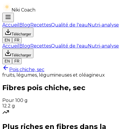
Niki Coach
Accueil
Blog
Recettes
Qualité de l'eau
Nutri-analyse
Télécharger
EN
FR
Accueil
Blog
Recettes
Qualité de l'eau
Nutri-analyse
Télécharger
EN
FR
Pois chiche, sec
fruits, légumes, légumineuses et oléagineux
Fibres
pois chiche, sec
Pour 100 g
12.2
g
Plus riches en
fibres
dans la