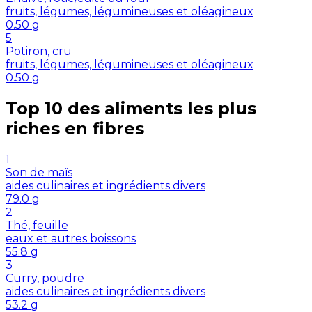
fruits, légumes, légumineuses et oléagineux
0.50
g
5
Potiron, cru
fruits, légumes, légumineuses et oléagineux
0.50
g
Top 10 des aliments les plus
riches en
fibres
1
Son de maïs
aides culinaires et ingrédients divers
79.0
g
2
Thé, feuille
eaux et autres boissons
55.8
g
3
Curry, poudre
aides culinaires et ingrédients divers
53.2
g