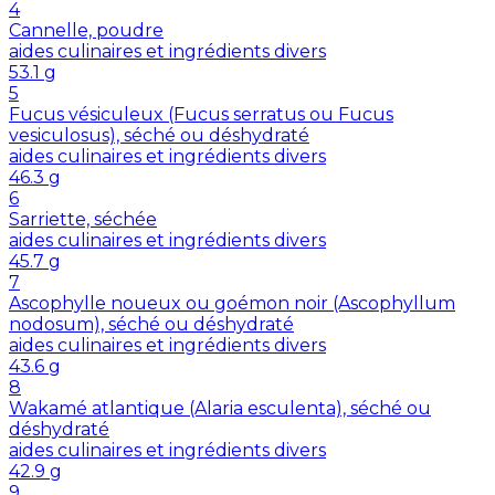
4
Cannelle, poudre
aides culinaires et ingrédients divers
53.1
g
5
Fucus vésiculeux (Fucus serratus ou Fucus
vesiculosus), séché ou déshydraté
aides culinaires et ingrédients divers
46.3
g
6
Sarriette, séchée
aides culinaires et ingrédients divers
45.7
g
7
Ascophylle noueux ou goémon noir (Ascophyllum
nodosum), séché ou déshydraté
aides culinaires et ingrédients divers
43.6
g
8
Wakamé atlantique (Alaria esculenta), séché ou
déshydraté
aides culinaires et ingrédients divers
42.9
g
9