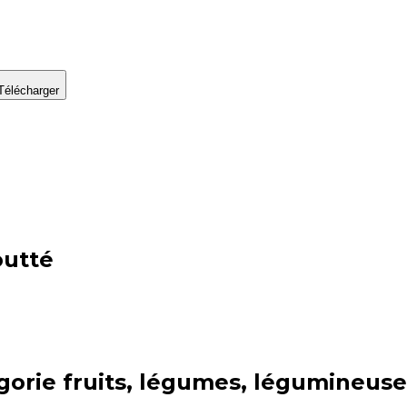
Télécharger
outté
gorie
fruits, légumes, légumineuse