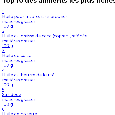
Top 10 des aliments les plus riche
1
Huile pour friture, sans précision
matières grasses
100
g
2
Huile ou graisse de coco (coprah), raffinée
matières grasses
100
g
3
Huile de colza
matières grasses
100
g
4
Huile ou beurre de karité
matières grasses
100
g
5
Saindoux
matières grasses
100
g
6
Huile de noisette