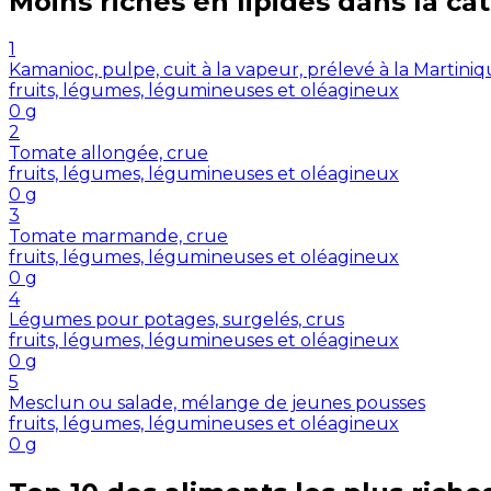
Moins riches en
lipides
dans la ca
1
Kamanioc, pulpe, cuit à la vapeur, prélevé à la Martini
fruits, légumes, légumineuses et oléagineux
0
g
2
Tomate allongée, crue
fruits, légumes, légumineuses et oléagineux
0
g
3
Tomate marmande, crue
fruits, légumes, légumineuses et oléagineux
0
g
4
Légumes pour potages, surgelés, crus
fruits, légumes, légumineuses et oléagineux
0
g
5
Mesclun ou salade, mélange de jeunes pousses
fruits, légumes, légumineuses et oléagineux
0
g