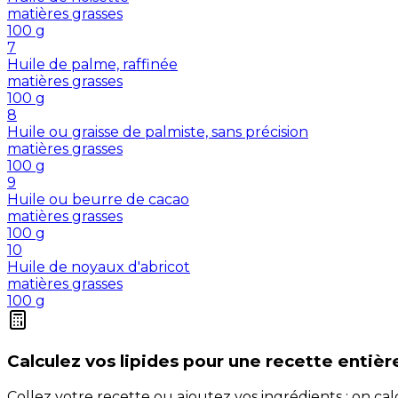
matières grasses
100
g
7
Huile de palme, raffinée
matières grasses
100
g
8
Huile ou graisse de palmiste, sans précision
matières grasses
100
g
9
Huile ou beurre de cacao
matières grasses
100
g
10
Huile de noyaux d'abricot
matières grasses
100
g
Calculez vos
lipides
pour une recette entièr
Collez votre recette ou ajoutez vos ingrédients : on c