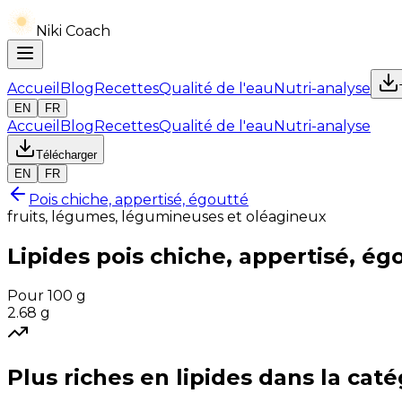
Niki Coach
Accueil
Blog
Recettes
Qualité de l'eau
Nutri-analyse
EN
FR
Accueil
Blog
Recettes
Qualité de l'eau
Nutri-analyse
Télécharger
EN
FR
Pois chiche, appertisé, égoutté
fruits, légumes, légumineuses et oléagineux
Lipides
pois chiche, appertisé, ég
Pour 100 g
2.68
g
Plus riches en
lipides
dans la caté