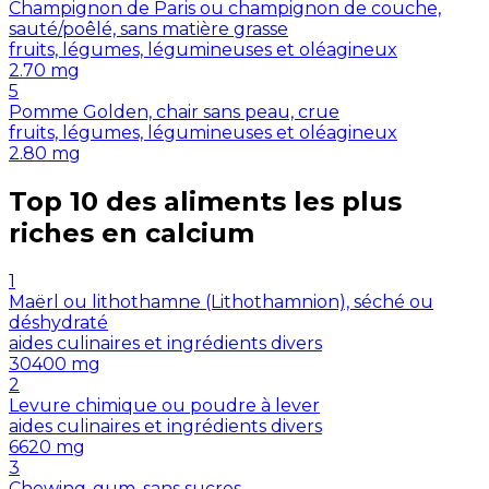
Champignon de Paris ou champignon de couche,
sauté/poêlé, sans matière grasse
fruits, légumes, légumineuses et oléagineux
2.70
mg
5
Pomme Golden, chair sans peau, crue
fruits, légumes, légumineuses et oléagineux
2.80
mg
Top 10 des aliments les plus
riches en
calcium
1
Maërl ou lithothamne (Lithothamnion), séché ou
déshydraté
aides culinaires et ingrédients divers
30400
mg
2
Levure chimique ou poudre à lever
aides culinaires et ingrédients divers
6620
mg
3
Chewing-gum, sans sucres