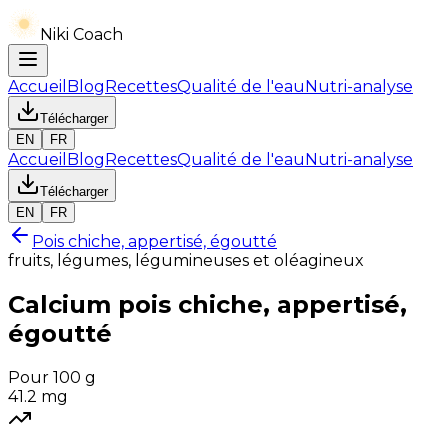
Niki Coach
Accueil
Blog
Recettes
Qualité de l'eau
Nutri-analyse
Télécharger
EN
FR
Accueil
Blog
Recettes
Qualité de l'eau
Nutri-analyse
Télécharger
EN
FR
Pois chiche, appertisé, égoutté
fruits, légumes, légumineuses et oléagineux
Calcium
pois chiche, appertisé,
égoutté
Pour 100 g
41.2
mg