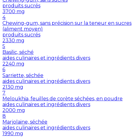
produits sucrés
3700
mg
4
Chewing-gum, sans précision sur la teneur en sucres
(aliment moyen)
produits sucrés
2330
mg
5
Basilic, séché
aides culinaires et ingrédients divers
2240
mg
6
Sarriette, séchée
aides culinaires et ingrédients divers
2130
mg
7
Meloukhia, feuilles de corète séchées, en poudre
aides culinaires et ingrédients divers
2000
mg
8
Marjolaine, séchée
aides culinaires et ingrédients divers
1990
mg