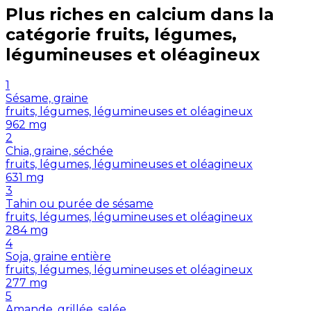
Plus riches en
calcium
dans la
catégorie
fruits, légumes,
légumineuses et oléagineux
1
Sésame, graine
fruits, légumes, légumineuses et oléagineux
962
mg
2
Chia, graine, séchée
fruits, légumes, légumineuses et oléagineux
631
mg
3
Tahin ou purée de sésame
fruits, légumes, légumineuses et oléagineux
284
mg
4
Soja, graine entière
fruits, légumes, légumineuses et oléagineux
277
mg
5
Amande, grillée, salée