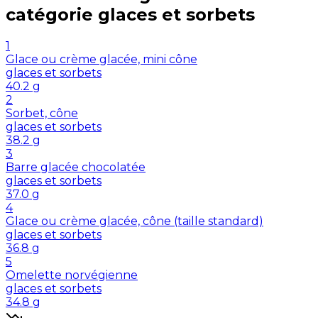
catégorie
glaces et sorbets
1
Glace ou crème glacée, mini cône
glaces et sorbets
40.2
g
2
Sorbet, cône
glaces et sorbets
38.2
g
3
Barre glacée chocolatée
glaces et sorbets
37.0
g
4
Glace ou crème glacée, cône (taille standard)
glaces et sorbets
36.8
g
5
Omelette norvégienne
glaces et sorbets
34.8
g