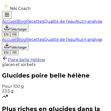
Niki Coach
Accueil
Blog
Recettes
Qualité de l'eau
Nutri-analyse
Télécharger
EN
FR
Accueil
Blog
Recettes
Qualité de l'eau
Nutri-analyse
Télécharger
EN
FR
Poire belle Hélène
glaces et sorbets
Glucides
poire belle hélène
Pour 100 g
23.5
g
Plus riches en
glucides
dans la