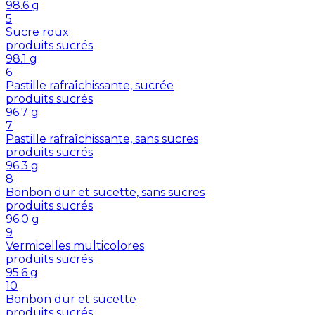
98.6
g
5
Sucre roux
produits sucrés
98.1
g
6
Pastille rafraîchissante, sucrée
produits sucrés
96.7
g
7
Pastille rafraîchissante, sans sucres
produits sucrés
96.3
g
8
Bonbon dur et sucette, sans sucres
produits sucrés
96.0
g
9
Vermicelles multicolores
produits sucrés
95.6
g
10
Bonbon dur et sucette
produits sucrés