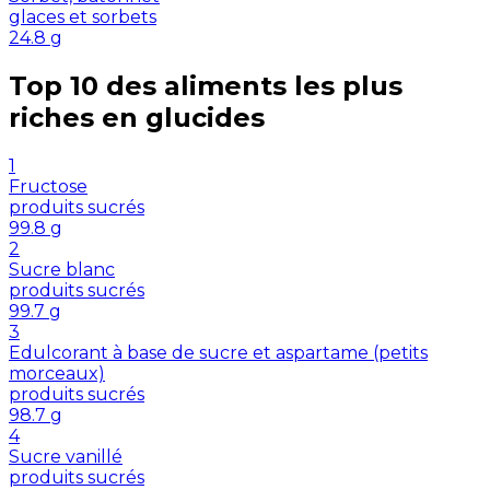
glaces et sorbets
24.8
g
Top 10 des aliments les plus
riches en
glucides
1
Fructose
produits sucrés
99.8
g
2
Sucre blanc
produits sucrés
99.7
g
3
Edulcorant à base de sucre et aspartame (petits
morceaux)
produits sucrés
98.7
g
4
Sucre vanillé
produits sucrés