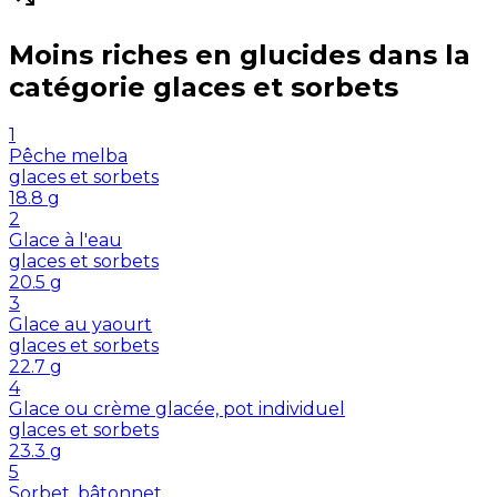
Moins riches en
glucides
dans la
catégorie
glaces et sorbets
1
Pêche melba
glaces et sorbets
18.8
g
2
Glace à l'eau
glaces et sorbets
20.5
g
3
Glace au yaourt
glaces et sorbets
22.7
g
4
Glace ou crème glacée, pot individuel
glaces et sorbets
23.3
g
5
Sorbet, bâtonnet