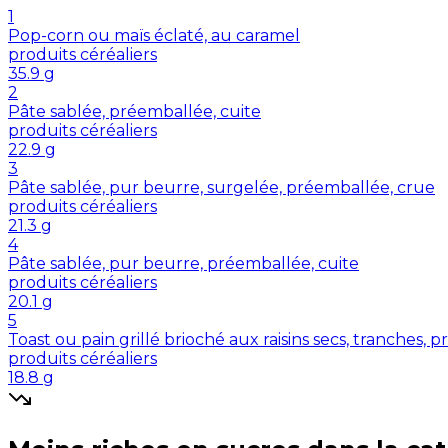
1
Pop-corn ou maïs éclaté, au caramel
produits céréaliers
35.9
g
2
Pâte sablée, préemballée, cuite
produits céréaliers
22.9
g
3
Pâte sablée, pur beurre, surgelée, préemballée, crue
produits céréaliers
21.3
g
4
Pâte sablée, pur beurre, préemballée, cuite
produits céréaliers
20.1
g
5
Toast ou pain grillé brioché aux raisins secs, tranches, 
produits céréaliers
18.8
g