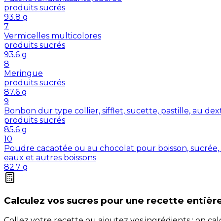
produits sucrés
93.8
g
7
Vermicelles multicolores
produits sucrés
93.6
g
8
Meringue
produits sucrés
87.6
g
9
Bonbon dur type collier, sifflet, sucette, pastille, au de
produits sucrés
85.6
g
10
Poudre cacaotée ou au chocolat pour boisson, sucrée, 
eaux et autres boissons
82.7
g
Calculez vos
sucres
pour une recette entièr
Collez votre recette ou ajoutez vos ingrédients : on c