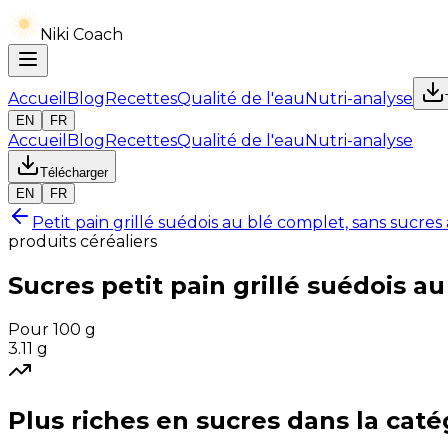
Niki Coach
Accueil
Blog
Recettes
Qualité de l'eau
Nutri-analyse
EN
FR
Accueil
Blog
Recettes
Qualité de l'eau
Nutri-analyse
Télécharger
EN
FR
Petit pain grillé suédois au blé complet, sans sucres
produits céréaliers
Sucres
petit pain grillé suédois a
Pour 100 g
3.11
g
Plus riches en
sucres
dans la caté