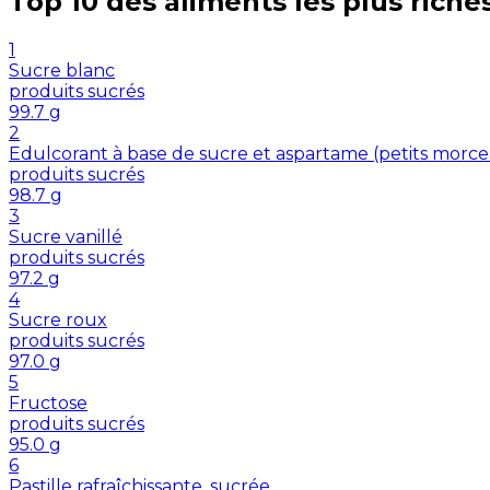
Top 10 des aliments les plus riche
1
Sucre blanc
produits sucrés
99.7
g
2
Edulcorant à base de sucre et aspartame (petits morc
produits sucrés
98.7
g
3
Sucre vanillé
produits sucrés
97.2
g
4
Sucre roux
produits sucrés
97.0
g
5
Fructose
produits sucrés
95.0
g
6
Pastille rafraîchissante, sucrée