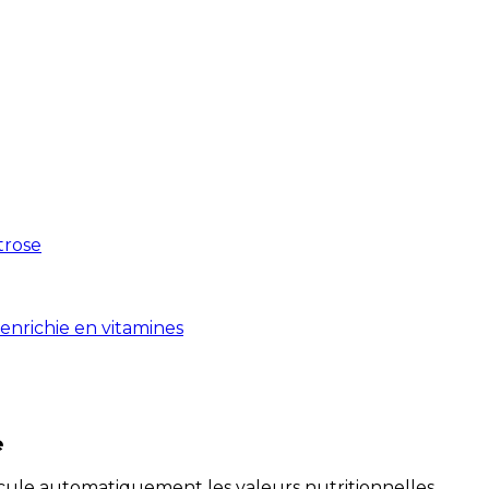
xtrose
enrichie en vitamines
e
alcule automatiquement les valeurs nutritionnelles.