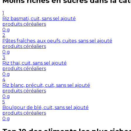
Moins riches en
sucres
dans la ca
1
Riz basmati, cuit, sans sel ajouté
produits céréaliers
0
g
2
Pâtes fraîches, aux oeufs, cuites, sans sel ajouté
produits céréaliers
0
g
3
Riz thaï, cuit, sans sel ajouté
produits céréaliers
0
g
4
Riz blanc, précuit, cuit, sans sel ajouté
produits céréaliers
0
g
5
Boulgour de blé, cuit, sans sel ajouté
produits céréaliers
0
g