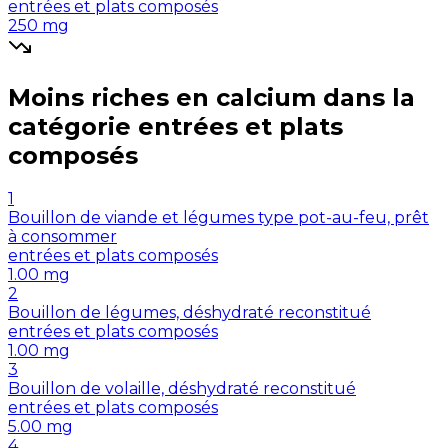
entrées et plats composés
250
mg
Moins riches en
calcium
dans la
catégorie
entrées et plats
composés
1
Bouillon de viande et légumes type pot-au-feu, prêt
à consommer
entrées et plats composés
1.00
mg
2
Bouillon de légumes, déshydraté reconstitué
entrées et plats composés
1.00
mg
3
Bouillon de volaille, déshydraté reconstitué
entrées et plats composés
5.00
mg
4