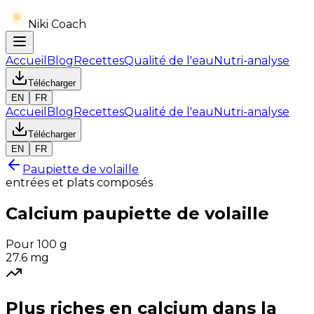
Niki Coach
Accueil
Blog
Recettes
Qualité de l'eau
Nutri-analyse
Télécharger
EN
FR
Accueil
Blog
Recettes
Qualité de l'eau
Nutri-analyse
Télécharger
EN
FR
Paupiette de volaille
entrées et plats composés
Calcium
paupiette de volaille
Pour 100 g
27.6
mg
Plus riches en
calcium
dans la