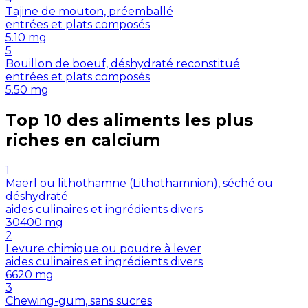
Tajine de mouton, préemballé
entrées et plats composés
5.10
mg
5
Bouillon de boeuf, déshydraté reconstitué
entrées et plats composés
5.50
mg
Top 10 des aliments les plus
riches en
calcium
1
Maërl ou lithothamne (Lithothamnion), séché ou
déshydraté
aides culinaires et ingrédients divers
30400
mg
2
Levure chimique ou poudre à lever
aides culinaires et ingrédients divers
6620
mg
3
Chewing-gum, sans sucres