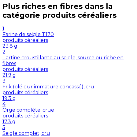
Plus riches en
fibres
dans la
catégorie
produits céréaliers
1
Farine de seigle T170
produits céréaliers
23.8
g
2
Tartine croustillante au seigle, source ou riche en
fibres
produits céréaliers
21.9
g
3
Frik (blé dur immature concassé), cru
produits céréaliers
19.3
g
4
Orge complète, crue
produits céréaliers
17.3
g
5
Seigle complet, cru