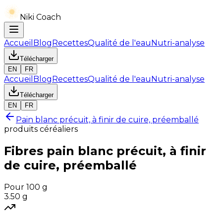
Niki Coach
Accueil
Blog
Recettes
Qualité de l'eau
Nutri-analyse
Télécharger
EN
FR
Accueil
Blog
Recettes
Qualité de l'eau
Nutri-analyse
Télécharger
EN
FR
Pain blanc précuit, à finir de cuire, préemballé
produits céréaliers
Fibres
pain blanc précuit, à finir
de cuire, préemballé
Pour 100 g
3.50
g