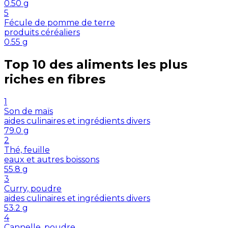
0.50
g
5
Fécule de pomme de terre
produits céréaliers
0.55
g
Top 10 des aliments les plus
riches en
fibres
1
Son de maïs
aides culinaires et ingrédients divers
79.0
g
2
Thé, feuille
eaux et autres boissons
55.8
g
3
Curry, poudre
aides culinaires et ingrédients divers
53.2
g
4
Cannelle, poudre