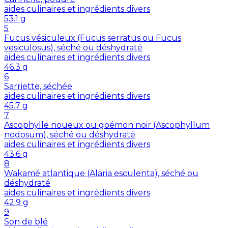
aides culinaires et ingrédients divers
53.1
g
5
Fucus vésiculeux (Fucus serratus ou Fucus
vesiculosus), séché ou déshydraté
aides culinaires et ingrédients divers
46.3
g
6
Sarriette, séchée
aides culinaires et ingrédients divers
45.7
g
7
Ascophylle noueux ou goémon noir (Ascophyllum
nodosum), séché ou déshydraté
aides culinaires et ingrédients divers
43.6
g
8
Wakamé atlantique (Alaria esculenta), séché ou
déshydraté
aides culinaires et ingrédients divers
42.9
g
9
Son de blé