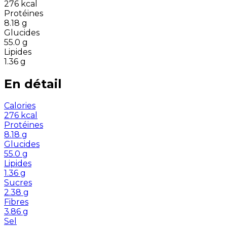
276
kcal
Protéines
8.18
g
Glucides
55.0
g
Lipides
1.36
g
En détail
Calories
276
kcal
Protéines
8.18
g
Glucides
55.0
g
Lipides
1.36
g
Sucres
2.38
g
Fibres
3.86
g
Sel