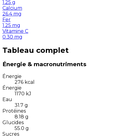
1.25
g
Calcium
26.4
mg
Fer
1.25
mg
Vitamine C
0.30
mg
Tableau complet
Énergie & macronutriments
Énergie
276
kcal
Énergie
1170
kJ
Eau
31.7
g
Protéines
8.18
g
Glucides
55.0
g
Sucres