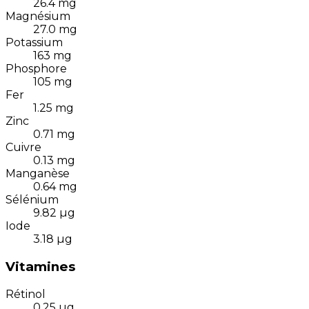
26.4
mg
Magnésium
27.0
mg
Potassium
163
mg
Phosphore
105
mg
Fer
1.25
mg
Zinc
0.71
mg
Cuivre
0.13
mg
Manganèse
0.64
mg
Sélénium
9.82
µg
Iode
3.18
µg
Vitamines
Rétinol
0.25
µg