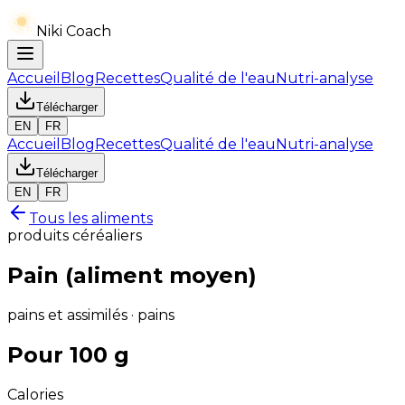
Niki Coach
Accueil
Blog
Recettes
Qualité de l'eau
Nutri-analyse
Télécharger
EN
FR
Accueil
Blog
Recettes
Qualité de l'eau
Nutri-analyse
Télécharger
EN
FR
Tous les aliments
produits céréaliers
Pain (aliment moyen)
pains et assimilés · pains
Pour 100 g
Calories