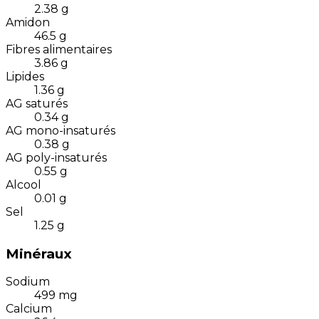
2.38
g
Amidon
46.5
g
Fibres alimentaires
3.86
g
Lipides
1.36
g
AG saturés
0.34
g
AG mono-insaturés
0.38
g
AG poly-insaturés
0.55
g
Alcool
0.01
g
Sel
1.25
g
Minéraux
Sodium
499
mg
Calcium