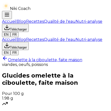
Niki Coach
Accueil
Blog
Recettes
Qualité de l'eau
Nutri-analyse
Télécharger
EN
FR
Accueil
Blog
Recettes
Qualité de l'eau
Nutri-analyse
Télécharger
EN
FR
Omelette à la ciboulette, faite maison
viandes, oeufs, poissons
Glucides
omelette à la
ciboulette, faite maison
Pour 100 g
1.98
g