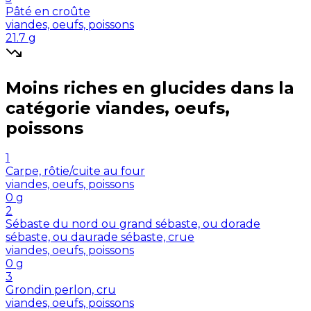
Pâté en croûte
viandes, oeufs, poissons
21.7
g
Moins riches en
glucides
dans la
catégorie
viandes, oeufs,
poissons
1
Carpe, rôtie/cuite au four
viandes, oeufs, poissons
0
g
2
Sébaste du nord ou grand sébaste, ou dorade
sébaste, ou daurade sébaste, crue
viandes, oeufs, poissons
0
g
3
Grondin perlon, cru
viandes, oeufs, poissons