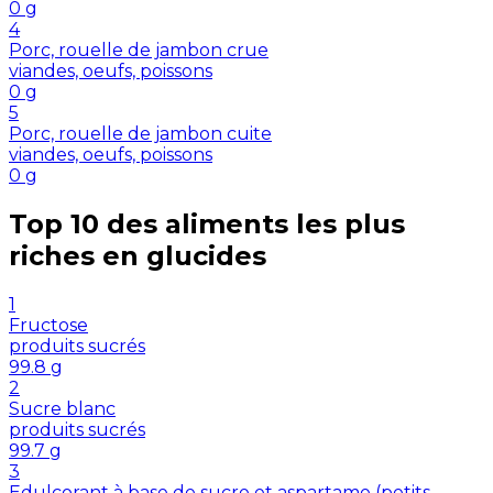
0
g
4
Porc, rouelle de jambon crue
viandes, oeufs, poissons
0
g
5
Porc, rouelle de jambon cuite
viandes, oeufs, poissons
0
g
Top 10 des aliments les plus
riches en
glucides
1
Fructose
produits sucrés
99.8
g
2
Sucre blanc
produits sucrés
99.7
g
3
Edulcorant à base de sucre et aspartame (petits