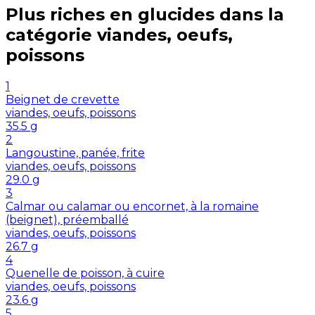
Plus riches en
glucides
dans la
catégorie
viandes, oeufs,
poissons
1
Beignet de crevette
viandes, oeufs, poissons
35.5
g
2
Langoustine, panée, frite
viandes, oeufs, poissons
29.0
g
3
Calmar ou calamar ou encornet, à la romaine
(beignet), préemballé
viandes, oeufs, poissons
26.7
g
4
Quenelle de poisson, à cuire
viandes, oeufs, poissons
23.6
g
5