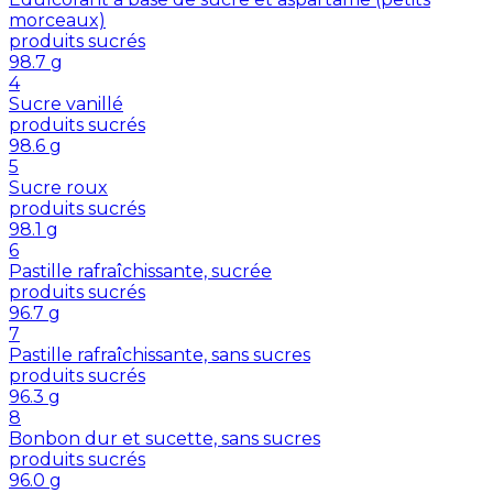
morceaux)
produits sucrés
98.7
g
4
Sucre vanillé
produits sucrés
98.6
g
5
Sucre roux
produits sucrés
98.1
g
6
Pastille rafraîchissante, sucrée
produits sucrés
96.7
g
7
Pastille rafraîchissante, sans sucres
produits sucrés
96.3
g
8
Bonbon dur et sucette, sans sucres
produits sucrés
96.0
g