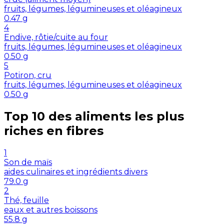
fruits, légumes, légumineuses et oléagineux
0.47
g
4
Endive, rôtie/cuite au four
fruits, légumes, légumineuses et oléagineux
0.50
g
5
Potiron, cru
fruits, légumes, légumineuses et oléagineux
0.50
g
Top 10 des aliments les plus
riches en
fibres
1
Son de maïs
aides culinaires et ingrédients divers
79.0
g
2
Thé, feuille
eaux et autres boissons
55.8
g