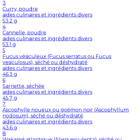
3
Curry, poudre
aides culinaires et ingrédients divers
53.2
g
4
Cannelle, poudre
aides culinaires et ingrédients divers
53.1
g
5
Fucus vésiculeux (Fucus serratus ou Fucus
vesiculosus), séché ou déshydraté
aides culinaires et ingrédients divers
46.3
g
6
Sarriette, séchée
aides culinaires et ingrédients divers
45.7
g
7
Ascophylle noueux ou goémon noir (Ascophyllum
nodosum), séché ou déshydraté
aides culinaires et ingrédients divers
43.6
g
8
Wakamé atlantique (Alaria esculenta), séché ou