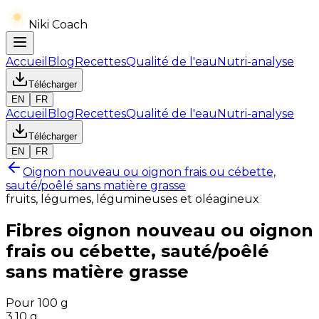
Niki Coach
Accueil
Blog
Recettes
Qualité de l'eau
Nutri-analyse
Télécharger
EN
FR
Accueil
Blog
Recettes
Qualité de l'eau
Nutri-analyse
Télécharger
EN
FR
Oignon nouveau ou oignon frais ou cébette,
sauté/poêlé sans matière grasse
fruits, légumes, légumineuses et oléagineux
Fibres
oignon nouveau ou oignon
frais ou cébette, sauté/poêlé
sans matière grasse
Pour 100 g
3.10
g