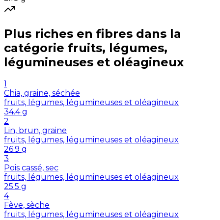
Plus riches en
fibres
dans la
catégorie
fruits, légumes,
légumineuses et oléagineux
1
Chia, graine, séchée
fruits, légumes, légumineuses et oléagineux
34.4
g
2
Lin, brun, graine
fruits, légumes, légumineuses et oléagineux
26.9
g
3
Pois cassé, sec
fruits, légumes, légumineuses et oléagineux
25.5
g
4
Fève, sèche
fruits, légumes, légumineuses et oléagineux