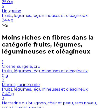
25.0
g
5
Lin, graine
fruits, légumes, légumineuses et oléagineux
24.4
g
Moins riches en
fibres
dans la
catégorie
fruits, légumes,
légumineuses et oléagineux
1
Crosne, surgelé, cru
fruits, légumes, légumineuses et oléagineux
0
g
2
Manioc, racine cuite
fruits, légumes, légumineuses et oléagineux
0.40
g
3
Nectarine ou brugnon, chair et peau, sans noyau,
crue (aliment moyen)