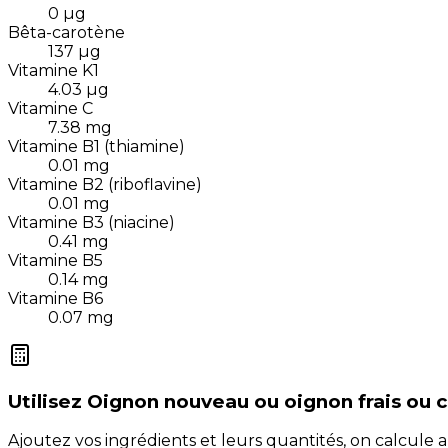
0
µg
Bêta-carotène
137
µg
Vitamine K1
4.03
µg
Vitamine C
7.38
mg
Vitamine B1 (thiamine)
0.01
mg
Vitamine B2 (riboflavine)
0.01
mg
Vitamine B3 (niacine)
0.41
mg
Vitamine B5
0.14
mg
Vitamine B6
0.07
mg
Utilisez
Oignon nouveau ou oignon frais ou 
Ajoutez vos ingrédients et leurs quantités, on calcul