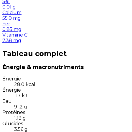
Sel
0.01
g
Calcium
55.0
mg
Fer
0.85
mg
Vitamine C
7.38
mg
Tableau complet
Énergie & macronutriments
Énergie
28.0
kcal
Énergie
117
kJ
Eau
91.2
g
Protéines
1.13
g
Glucides
3.56
g