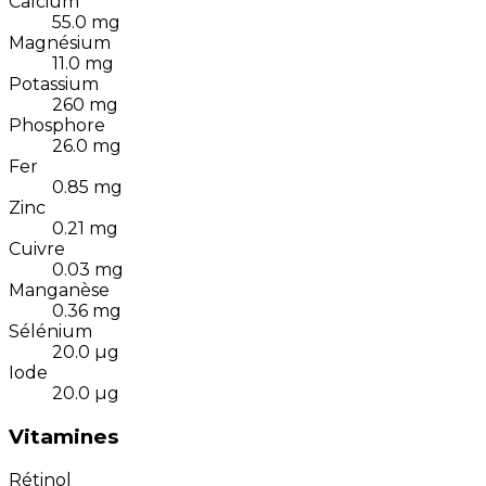
Calcium
55.0
mg
Magnésium
11.0
mg
Potassium
260
mg
Phosphore
26.0
mg
Fer
0.85
mg
Zinc
0.21
mg
Cuivre
0.03
mg
Manganèse
0.36
mg
Sélénium
20.0
µg
Iode
20.0
µg
Vitamines
Rétinol