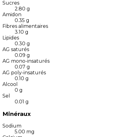
Sucres
2.80
g
Amidon
0.35
g
Fibres alimentaires
3.10
g
Lipides
0.30
g
AG saturés
0.09
g
AG mono-insaturés
0.07
g
AG poly-insaturés
0.10
g
Alcool
0
g
Sel
0.01
g
Minéraux
Sodium
5.00
mg