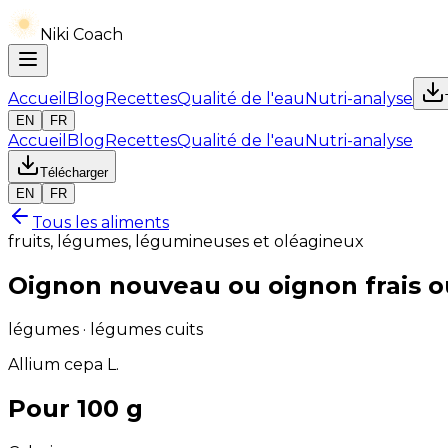
Niki Coach
Accueil
Blog
Recettes
Qualité de l'eau
Nutri-analyse
EN
FR
Accueil
Blog
Recettes
Qualité de l'eau
Nutri-analyse
Télécharger
EN
FR
Tous les aliments
fruits, légumes, légumineuses et oléagineux
Oignon nouveau ou oignon frais o
légumes · légumes cuits
Allium cepa L.
Pour 100 g