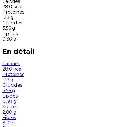
Calories
28.0
kcal
Protéines
1.13
g
Glucides
3.56
g
Lipides
0.30
g
En détail
Calories
28.0
kcal
Protéines
1.13
g
Glucides
3.56
g
Lipides
0.30
g
Sucres
2.80
g
Fibres
3.10
g