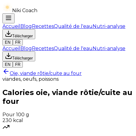
Niki Coach
Accueil
Blog
Recettes
Qualité de l'eau
Nutri-analyse
Télécharger
EN
FR
Accueil
Blog
Recettes
Qualité de l'eau
Nutri-analyse
Télécharger
EN
FR
Oie, viande rôtie/cuite au four
viandes, oeufs, poissons
Calories
oie, viande rôtie/cuite au
four
Pour 100 g
230
kcal