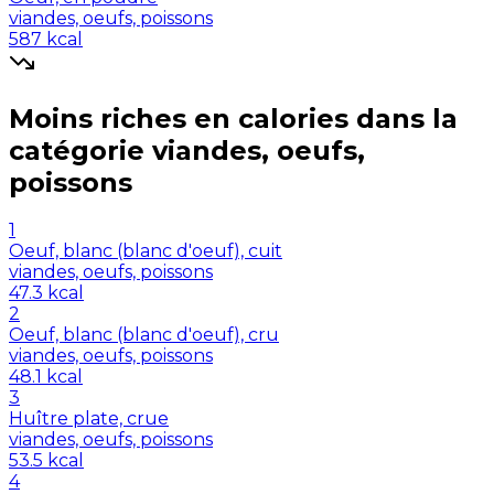
viandes, oeufs, poissons
587
kcal
Moins riches en
calories
dans la
catégorie
viandes, oeufs,
poissons
1
Oeuf, blanc (blanc d'oeuf), cuit
viandes, oeufs, poissons
47.3
kcal
2
Oeuf, blanc (blanc d'oeuf), cru
viandes, oeufs, poissons
48.1
kcal
3
Huître plate, crue
viandes, oeufs, poissons
53.5
kcal
4