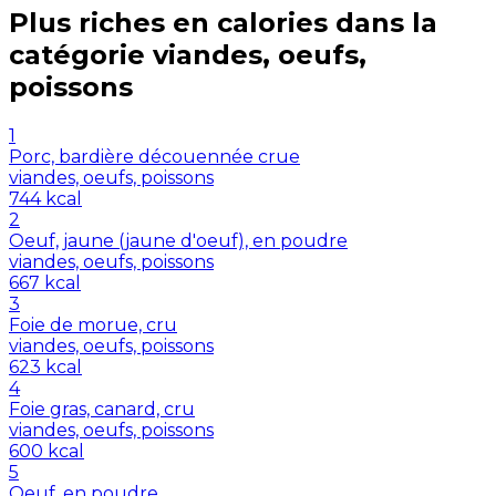
Plus riches en
calories
dans la
catégorie
viandes, oeufs,
poissons
1
Porc, bardière découennée crue
viandes, oeufs, poissons
744
kcal
2
Oeuf, jaune (jaune d'oeuf), en poudre
viandes, oeufs, poissons
667
kcal
3
Foie de morue, cru
viandes, oeufs, poissons
623
kcal
4
Foie gras, canard, cru
viandes, oeufs, poissons
600
kcal
5
Oeuf, en poudre