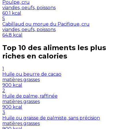
Poulpe, cru
viandes, oeufs, poissons
60.1
kcal
5
Cabillaud ou morue du Pacifique, cru
viandes, oeufs, poissons
64.8
kcal
Top 10 des aliments les plus
riches en
calories
1
Huile ou beurre de cacao
matières grasses
900
kcal
2
Huile de palme, raffinée
matières grasses
900
kcal
3
Huile ou graisse de palmiste, sans précision
matières grasses
900
kcal