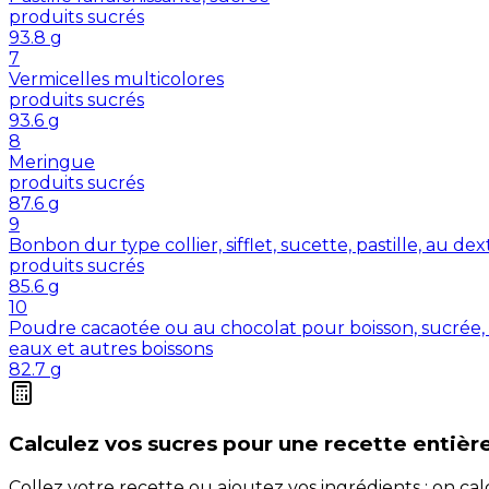
produits sucrés
93.8
g
7
Vermicelles multicolores
produits sucrés
93.6
g
8
Meringue
produits sucrés
87.6
g
9
Bonbon dur type collier, sifflet, sucette, pastille, au de
produits sucrés
85.6
g
10
Poudre cacaotée ou au chocolat pour boisson, sucrée, 
eaux et autres boissons
82.7
g
Calculez vos
sucres
pour une recette entièr
Collez votre recette ou ajoutez vos ingrédients : on c