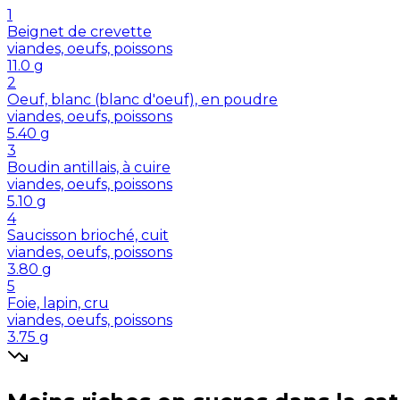
1
Beignet de crevette
viandes, oeufs, poissons
11.0
g
2
Oeuf, blanc (blanc d'oeuf), en poudre
viandes, oeufs, poissons
5.40
g
3
Boudin antillais, à cuire
viandes, oeufs, poissons
5.10
g
4
Saucisson brioché, cuit
viandes, oeufs, poissons
3.80
g
5
Foie, lapin, cru
viandes, oeufs, poissons
3.75
g