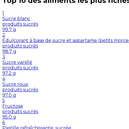
Top 10 des aliments les plus riche
1
Sucre blanc
produits sucrés
99.7
g
2
Edulcorant à base de sucre et aspartame (petits morc
produits sucrés
98.7
g
3
Sucre vanillé
produits sucrés
97.2
g
4
Sucre roux
produits sucrés
97.0
g
5
Fructose
produits sucrés
95.0
g
6
Pastille rafraîchissante, sucrée