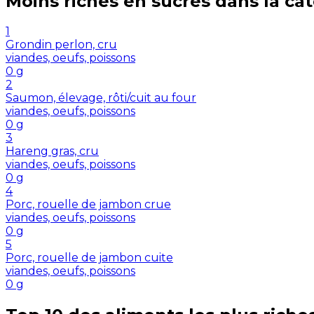
Moins riches en
sucres
dans la ca
1
Grondin perlon, cru
viandes, oeufs, poissons
0
g
2
Saumon, élevage, rôti/cuit au four
viandes, oeufs, poissons
0
g
3
Hareng gras, cru
viandes, oeufs, poissons
0
g
4
Porc, rouelle de jambon crue
viandes, oeufs, poissons
0
g
5
Porc, rouelle de jambon cuite
viandes, oeufs, poissons
0
g