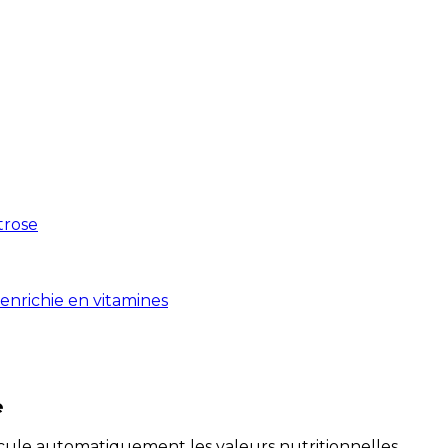
xtrose
enrichie en vitamines
e
alcule automatiquement les valeurs nutritionnelles.