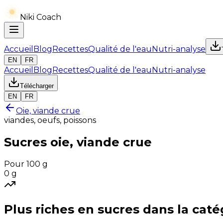
Niki Coach
Accueil
Blog
Recettes
Qualité de l'eau
Nutri-analyse
EN
FR
Accueil
Blog
Recettes
Qualité de l'eau
Nutri-analyse
Télécharger
EN
FR
Oie, viande crue
viandes, oeufs, poissons
Sucres
oie, viande crue
Pour 100 g
0
g
Plus riches en
sucres
dans la caté