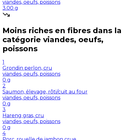
viandes, oeufs, poissons
3.00
g
Moins riches en
fibres
dans la
catégorie
viandes, oeufs,
poissons
1
Grondin perlon, cru
viandes, oeufs, poissons
0
g
2
Saumon, élevage, rôti/cuit au four
viandes, oeufs, poissons
0
g
3
Hareng gras, cru
viandes, oeufs, poissons
0
g
4
Porc, rouelle de jambon crue