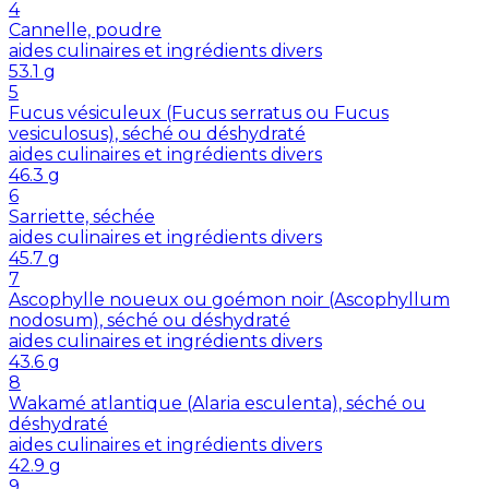
4
Cannelle, poudre
aides culinaires et ingrédients divers
53.1
g
5
Fucus vésiculeux (Fucus serratus ou Fucus
vesiculosus), séché ou déshydraté
aides culinaires et ingrédients divers
46.3
g
6
Sarriette, séchée
aides culinaires et ingrédients divers
45.7
g
7
Ascophylle noueux ou goémon noir (Ascophyllum
nodosum), séché ou déshydraté
aides culinaires et ingrédients divers
43.6
g
8
Wakamé atlantique (Alaria esculenta), séché ou
déshydraté
aides culinaires et ingrédients divers
42.9
g
9