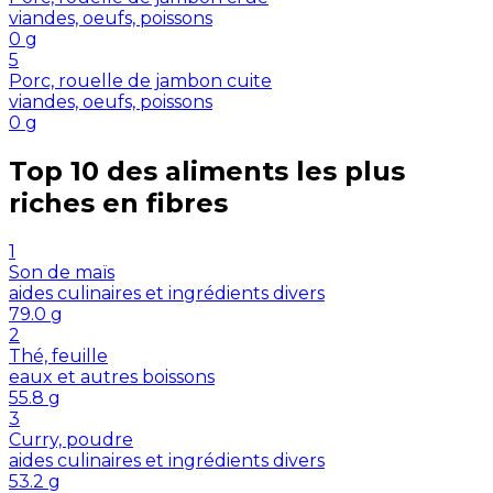
viandes, oeufs, poissons
0
g
5
Porc, rouelle de jambon cuite
viandes, oeufs, poissons
0
g
Top 10 des aliments les plus
riches en
fibres
1
Son de maïs
aides culinaires et ingrédients divers
79.0
g
2
Thé, feuille
eaux et autres boissons
55.8
g
3
Curry, poudre
aides culinaires et ingrédients divers
53.2
g