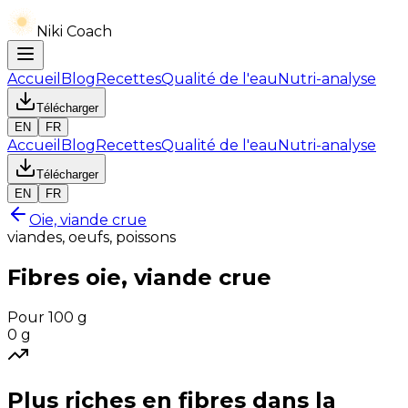
Niki Coach
Accueil
Blog
Recettes
Qualité de l'eau
Nutri-analyse
Télécharger
EN
FR
Accueil
Blog
Recettes
Qualité de l'eau
Nutri-analyse
Télécharger
EN
FR
Oie, viande crue
viandes, oeufs, poissons
Fibres
oie, viande crue
Pour 100 g
0
g
Plus riches en
fibres
dans la