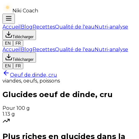
Niki Coach
Accueil
Blog
Recettes
Qualité de l'eau
Nutri-analyse
Télécharger
EN
FR
Accueil
Blog
Recettes
Qualité de l'eau
Nutri-analyse
Télécharger
EN
FR
Oeuf de dinde, cru
viandes, oeufs, poissons
Glucides
oeuf de dinde, cru
Pour 100 g
1.13
g
Plus riches en
glucides
dans la