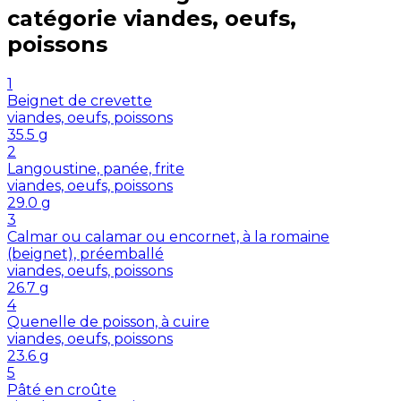
catégorie
viandes, oeufs,
poissons
1
Beignet de crevette
viandes, oeufs, poissons
35.5
g
2
Langoustine, panée, frite
viandes, oeufs, poissons
29.0
g
3
Calmar ou calamar ou encornet, à la romaine
(beignet), préemballé
viandes, oeufs, poissons
26.7
g
4
Quenelle de poisson, à cuire
viandes, oeufs, poissons
23.6
g
5
Pâté en croûte