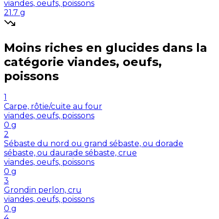
viandes, oeufs, poissons
21.7
g
Moins riches en
glucides
dans la
catégorie
viandes, oeufs,
poissons
1
Carpe, rôtie/cuite au four
viandes, oeufs, poissons
0
g
2
Sébaste du nord ou grand sébaste, ou dorade
sébaste, ou daurade sébaste, crue
viandes, oeufs, poissons
0
g
3
Grondin perlon, cru
viandes, oeufs, poissons
0
g
4