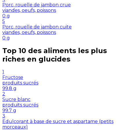
Porc, rouelle de jambon crue
viandes, oeufs, poissons
0
g
5
Porc, rouelle de jambon cuite
viandes, oeufs, poissons
0
g
Top 10 des aliments les plus
riches en
glucides
1
Fructose
produits sucrés
99.8
g
2
Sucre blanc
produits sucrés
99.7
g
3
Edulcorant à base de sucre et aspartame (petits
morceaux)