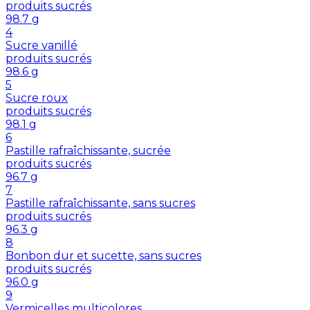
produits sucrés
98.7
g
4
Sucre vanillé
produits sucrés
98.6
g
5
Sucre roux
produits sucrés
98.1
g
6
Pastille rafraîchissante, sucrée
produits sucrés
96.7
g
7
Pastille rafraîchissante, sans sucres
produits sucrés
96.3
g
8
Bonbon dur et sucette, sans sucres
produits sucrés
96.0
g
9
Vermicelles multicolores