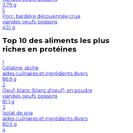
3.79
g
5
Porc, bardière découennée crue
viandes, oeufs, poissons
4.51
g
Top 10 des aliments les plus
riches en
protéines
1
Gélatine, sèche
aides culinaires et ingrédients divers
86.9
g
2
Oeuf, blanc (blanc d'oeuf), en poudre
viandes, oeufs, poissons
81.1
g
3
Isolat de soja
aides culinaires et ingrédients divers
80.5
g
4