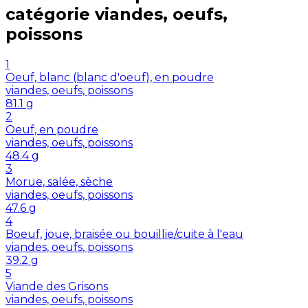
catégorie
viandes, oeufs,
poissons
1
Oeuf, blanc (blanc d'oeuf), en poudre
viandes, oeufs, poissons
81.1
g
2
Oeuf, en poudre
viandes, oeufs, poissons
48.4
g
3
Morue, salée, sèche
viandes, oeufs, poissons
47.6
g
4
Boeuf, joue, braisée ou bouillie/cuite à l'eau
viandes, oeufs, poissons
39.2
g
5
Viande des Grisons
viandes, oeufs, poissons