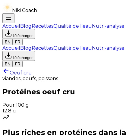
Niki Coach
Accueil
Blog
Recettes
Qualité de l'eau
Nutri-analyse
Télécharger
EN
FR
Accueil
Blog
Recettes
Qualité de l'eau
Nutri-analyse
Télécharger
EN
FR
Oeuf cru
viandes, oeufs, poissons
Protéines
oeuf cru
Pour 100 g
12.8
g
Plus riches en
protéines
dans la