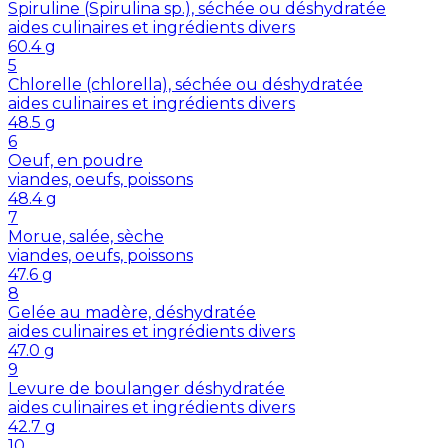
Spiruline (Spirulina sp.), séchée ou déshydratée
aides culinaires et ingrédients divers
60.4
g
5
Chlorelle (chlorella), séchée ou déshydratée
aides culinaires et ingrédients divers
48.5
g
6
Oeuf, en poudre
viandes, oeufs, poissons
48.4
g
7
Morue, salée, sèche
viandes, oeufs, poissons
47.6
g
8
Gelée au madère, déshydratée
aides culinaires et ingrédients divers
47.0
g
9
Levure de boulanger déshydratée
aides culinaires et ingrédients divers
42.7
g
10