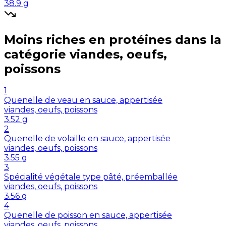
38.9
g
Moins riches en
protéines
dans la
catégorie
viandes, oeufs,
poissons
1
Quenelle de veau en sauce, appertisée
viandes, oeufs, poissons
3.52
g
2
Quenelle de volaille en sauce, appertisée
viandes, oeufs, poissons
3.55
g
3
Spécialité végétale type pâté, préemballée
viandes, oeufs, poissons
3.56
g
4
Quenelle de poisson en sauce, appertisée
viandes, oeufs, poissons