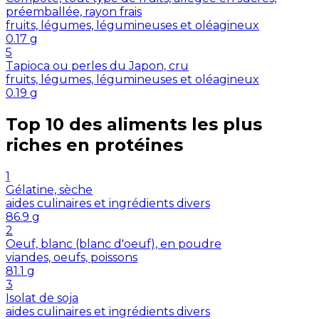
préemballée, rayon frais
fruits, légumes, légumineuses et oléagineux
0.17
g
5
Tapioca ou perles du Japon, cru
fruits, légumes, légumineuses et oléagineux
0.19
g
Top 10 des aliments les plus
riches en
protéines
1
Gélatine, sèche
aides culinaires et ingrédients divers
86.9
g
2
Oeuf, blanc (blanc d'oeuf), en poudre
viandes, oeufs, poissons
81.1
g
3
Isolat de soja
aides culinaires et ingrédients divers