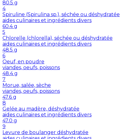
80.5
g
4
Spiruline (Spirulina sp.), séchée ou déshydratée
aides culinaires et ingrédients divers
60.4
g
5
Chlorelle (chlorella), séchée ou déshydratée
aides culinaires et ingrédients divers
48.5
g
6
Oeuf, en poudre
viandes, oeufs, poissons
48.4
g
7
Morue, salée, sèche
viandes, oeufs, poissons
47.6
g
8
Gelée au madère, déshydratée
aides culinaires et ingrédients divers
47.0
g
9
Levure de boulanger déshydratée
aides culinaires et ingrédients divers