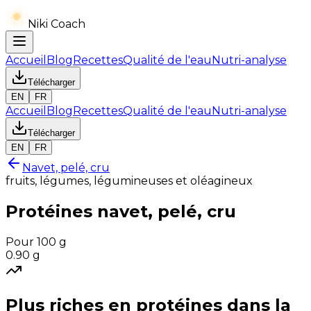
Niki Coach
Accueil
Blog
Recettes
Qualité de l'eau
Nutri-analyse
Télécharger
EN
FR
Accueil
Blog
Recettes
Qualité de l'eau
Nutri-analyse
Télécharger
EN
FR
Navet, pelé, cru
fruits, légumes, légumineuses et oléagineux
Protéines
navet, pelé, cru
Pour 100 g
0.90
g
Plus riches en
protéines
dans la