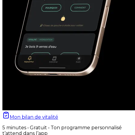
Mon bilan de vitalité
5 minutes • Gratuit • Ton programme personnalisé
t’attend dans l’app