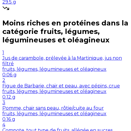
29.5
g
Moins riches en
protéines
dans la
catégorie
fruits, légumes,
légumineuses et oléagineux
1
Jus de carambole, prélevée à la Martinique, jus non
filtré
fruits, légumes, légumineuses et oléagineux
0.06
g
2
Figue de Barbarie, chair et peau, avec pépins, crue
fruits, légumes, légumineuses et oléagineux
0.12
g
3
Pomme, chair sans peau, rôtie/cuite au four
fruits, légumes, légumineuses et oléagineux
0.16
g
4
Compote, tout type de fruits, allégée en sucres,