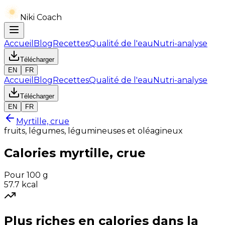
Niki Coach
Accueil
Blog
Recettes
Qualité de l'eau
Nutri-analyse
Télécharger
EN
FR
Accueil
Blog
Recettes
Qualité de l'eau
Nutri-analyse
Télécharger
EN
FR
Myrtille, crue
fruits, légumes, légumineuses et oléagineux
Calories
myrtille, crue
Pour 100 g
57.7
kcal
Plus riches en
calories
dans la