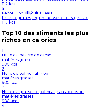
11.2
kcal
5
Fenouil, bouilli/cuit à l'eau
fruits, légumes, légumineuses et oléagineux
11.7
kcal
Top 10 des aliments les plus
riches en
calories
1
Huile ou beurre de cacao
matières grasses
900
kcal
2
Huile de palme, raffinée
matières grasses
900
kcal
3
Huile ou graisse de palmiste, sans précision
matières grasses
900
kcal
4