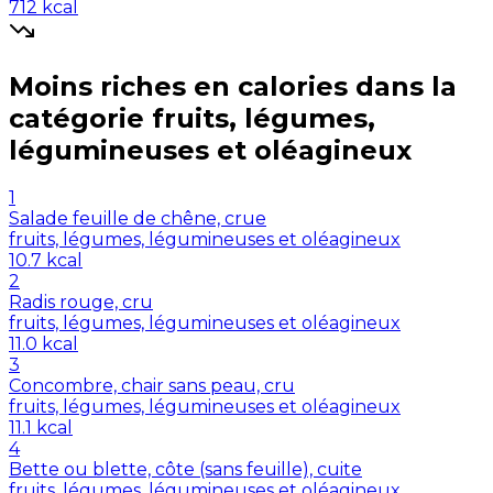
712
kcal
Moins riches en
calories
dans la
catégorie
fruits, légumes,
légumineuses et oléagineux
1
Salade feuille de chêne, crue
fruits, légumes, légumineuses et oléagineux
10.7
kcal
2
Radis rouge, cru
fruits, légumes, légumineuses et oléagineux
11.0
kcal
3
Concombre, chair sans peau, cru
fruits, légumes, légumineuses et oléagineux
11.1
kcal
4
Bette ou blette, côte (sans feuille), cuite
fruits, légumes, légumineuses et oléagineux