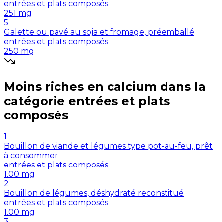
entrées et plats composés
251
mg
5
Galette ou pavé au soja et fromage, préemballé
entrées et plats composés
250
mg
Moins riches en
calcium
dans la
catégorie
entrées et plats
composés
1
Bouillon de viande et légumes type pot-au-feu, prêt
à consommer
entrées et plats composés
1.00
mg
2
Bouillon de légumes, déshydraté reconstitué
entrées et plats composés
1.00
mg
3