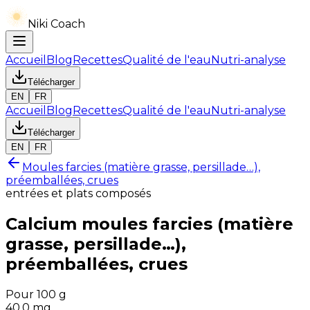
Niki Coach
Accueil
Blog
Recettes
Qualité de l'eau
Nutri-analyse
Télécharger
EN
FR
Accueil
Blog
Recettes
Qualité de l'eau
Nutri-analyse
Télécharger
EN
FR
Moules farcies (matière grasse, persillade…),
préemballées, crues
entrées et plats composés
Calcium
moules farcies (matière
grasse, persillade…),
préemballées, crues
Pour 100 g
40.0
mg