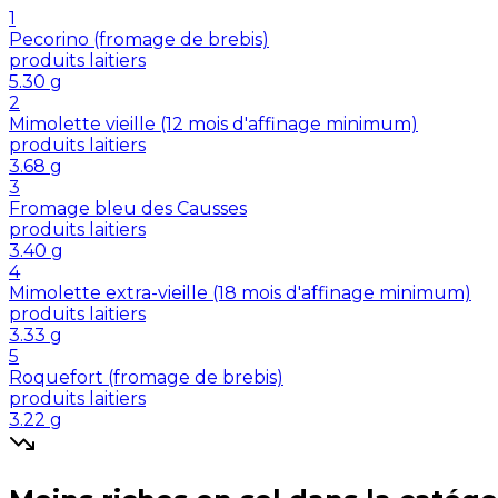
1
Pecorino (fromage de brebis)
produits laitiers
5.30
g
2
Mimolette vieille (12 mois d'affinage minimum)
produits laitiers
3.68
g
3
Fromage bleu des Causses
produits laitiers
3.40
g
4
Mimolette extra-vieille (18 mois d'affinage minimum)
produits laitiers
3.33
g
5
Roquefort (fromage de brebis)
produits laitiers
3.22
g