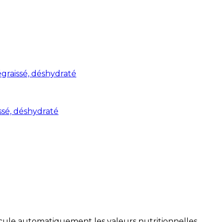
graissé, déshydraté
ssé, déshydraté
alcule automatiquement les valeurs nutritionnelles.