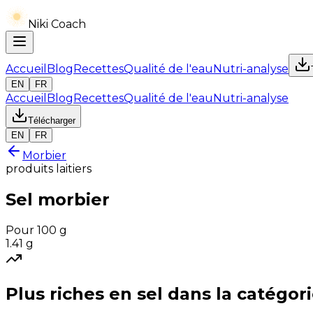
Niki Coach
Accueil
Blog
Recettes
Qualité de l'eau
Nutri-analyse
EN
FR
Accueil
Blog
Recettes
Qualité de l'eau
Nutri-analyse
Télécharger
EN
FR
Morbier
produits laitiers
Sel
morbier
Pour 100 g
1.41
g
Plus riches en
sel
dans la catégor