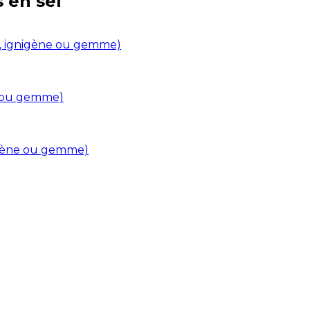
s en
sel
in, ignigène ou gemme)
ne ou gemme)
nigène ou gemme)