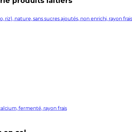
rie
produits laitiers
 riz), nature, sans sucres ajoutés, non enrichi, rayon frai
calcium, fermenté, rayon frais