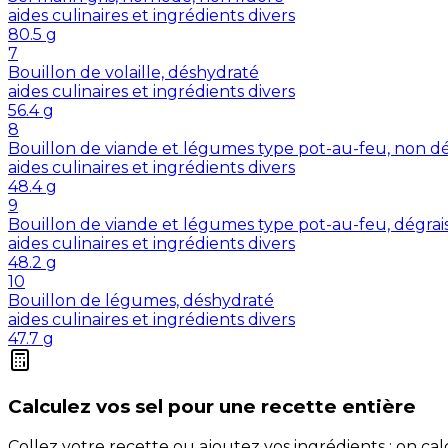
aides culinaires et ingrédients divers
80.5
g
7
Bouillon de volaille, déshydraté
aides culinaires et ingrédients divers
56.4
g
8
Bouillon de viande et légumes type pot-au-feu, non dé
aides culinaires et ingrédients divers
48.4
g
9
Bouillon de viande et légumes type pot-au-feu, dégrai
aides culinaires et ingrédients divers
48.2
g
10
Bouillon de légumes, déshydraté
aides culinaires et ingrédients divers
47.7
g
Calculez vos
sel
pour une recette entière
Collez votre recette ou ajoutez vos ingrédients : on c