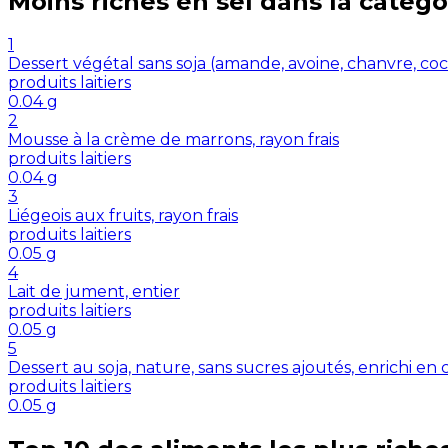
Moins riches en
sel
dans la catégo
1
Dessert végétal sans soja (amande, avoine, chanvre, coco,
produits laitiers
0.04
g
2
Mousse à la crème de marrons, rayon frais
produits laitiers
0.04
g
3
Liégeois aux fruits, rayon frais
produits laitiers
0.05
g
4
Lait de jument, entier
produits laitiers
0.05
g
5
Dessert au soja, nature, sans sucres ajoutés, enrichi en 
produits laitiers
0.05
g