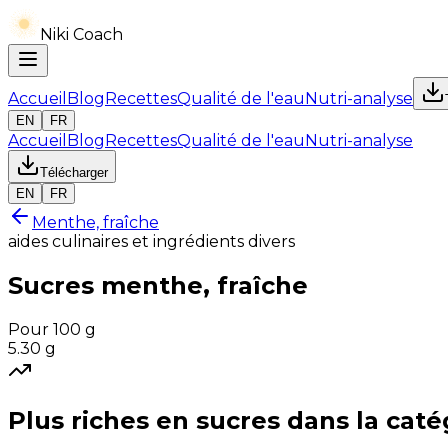
Niki Coach
Accueil
Blog
Recettes
Qualité de l'eau
Nutri-analyse
EN
FR
Accueil
Blog
Recettes
Qualité de l'eau
Nutri-analyse
Télécharger
EN
FR
Menthe, fraîche
aides culinaires et ingrédients divers
Sucres
menthe, fraîche
Pour 100 g
5.30
g
Plus riches en
sucres
dans la caté