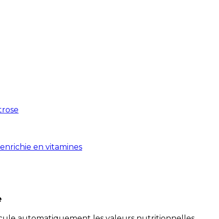
xtrose
enrichie en vitamines
e
alcule automatiquement les valeurs nutritionnelles.