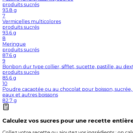
produits sucrés
93.8
g
7
Vermicelles multicolores
produits sucrés
93.6
g
8
Meringue
produits sucrés
87.6
g
9
Bonbon dur type collier, sifflet, sucette, pastille, au de
produits sucrés
85.6
g
10
Poudre cacaotée ou au chocolat pour boisson, sucrée, 
eaux et autres boissons
82.7
g
Calculez vos
sucres
pour une recette entièr
Collez votre recette ou ajoutez vos ingrédients : on c