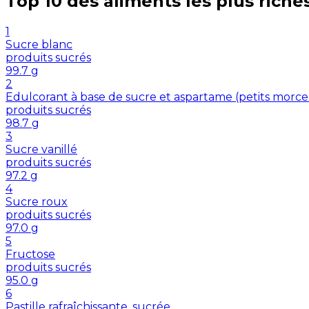
Top 10 des aliments les plus riche
1
Sucre blanc
produits sucrés
99.7
g
2
Edulcorant à base de sucre et aspartame (petits morc
produits sucrés
98.7
g
3
Sucre vanillé
produits sucrés
97.2
g
4
Sucre roux
produits sucrés
97.0
g
5
Fructose
produits sucrés
95.0
g
6
Pastille rafraîchissante, sucrée