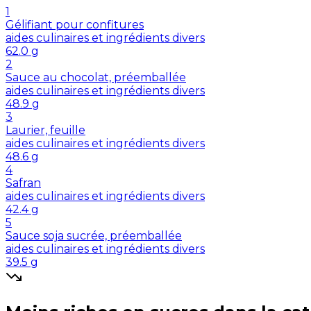
1
Gélifiant pour confitures
aides culinaires et ingrédients divers
62.0
g
2
Sauce au chocolat, préemballée
aides culinaires et ingrédients divers
48.9
g
3
Laurier, feuille
aides culinaires et ingrédients divers
48.6
g
4
Safran
aides culinaires et ingrédients divers
42.4
g
5
Sauce soja sucrée, préemballée
aides culinaires et ingrédients divers
39.5
g