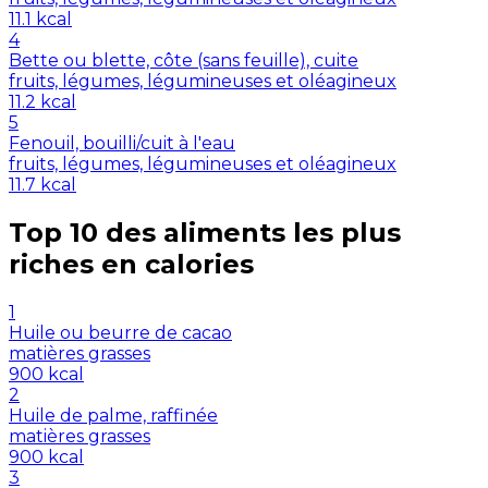
11.1
kcal
4
Bette ou blette, côte (sans feuille), cuite
fruits, légumes, légumineuses et oléagineux
11.2
kcal
5
Fenouil, bouilli/cuit à l'eau
fruits, légumes, légumineuses et oléagineux
11.7
kcal
Top 10 des aliments les plus
riches en
calories
1
Huile ou beurre de cacao
matières grasses
900
kcal
2
Huile de palme, raffinée
matières grasses
900
kcal
3