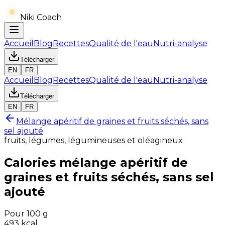
Niki Coach
Accueil
Blog
Recettes
Qualité de l'eau
Nutri-analyse
Télécharger
EN
FR
Accueil
Blog
Recettes
Qualité de l'eau
Nutri-analyse
Télécharger
EN
FR
Mélange apéritif de graines et fruits séchés, sans
sel ajouté
fruits, légumes, légumineuses et oléagineux
Calories
mélange apéritif de
graines et fruits séchés, sans sel
ajouté
Pour 100 g
493
kcal