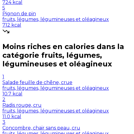
724
kcal
5
Pignon de pin
fruits, légumes, légumineuses et oléagineux
712
kcal
Moins riches en
calories
dans la
catégorie
fruits, légumes,
légumineuses et oléagineux
1
Salade feuille de chêne, crue
fruits, légumes, légumineuses et oléagineux
10.7
kcal
2
Radis rouge, cru
fruits, légumes, légumineuses et oléagineux
11.0
kcal
3
Concombre, chair sans peau, cru
fruits, légumes, légumineuses et oléagineux