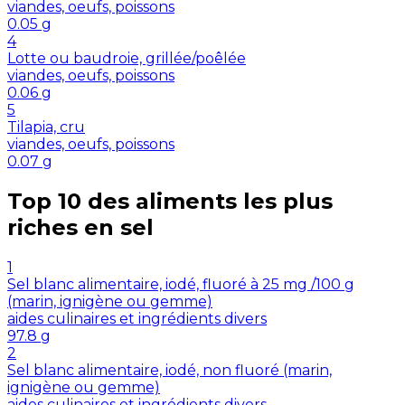
viandes, oeufs, poissons
0.05
g
4
Lotte ou baudroie, grillée/poêlée
viandes, oeufs, poissons
0.06
g
5
Tilapia, cru
viandes, oeufs, poissons
0.07
g
Top 10 des aliments les plus
riches en
sel
1
Sel blanc alimentaire, iodé, fluoré à 25 mg /100 g
(marin, ignigène ou gemme)
aides culinaires et ingrédients divers
97.8
g
2
Sel blanc alimentaire, iodé, non fluoré (marin,
ignigène ou gemme)
aides culinaires et ingrédients divers