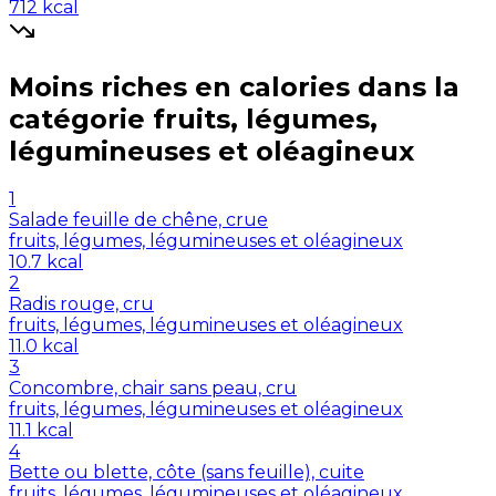
712
kcal
Moins riches en
calories
dans la
catégorie
fruits, légumes,
légumineuses et oléagineux
1
Salade feuille de chêne, crue
fruits, légumes, légumineuses et oléagineux
10.7
kcal
2
Radis rouge, cru
fruits, légumes, légumineuses et oléagineux
11.0
kcal
3
Concombre, chair sans peau, cru
fruits, légumes, légumineuses et oléagineux
11.1
kcal
4
Bette ou blette, côte (sans feuille), cuite
fruits, légumes, légumineuses et oléagineux