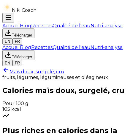
Niki Coach
Accueil
Blog
Recettes
Qualité de l'eau
Nutri-analyse
Télécharger
EN
FR
Accueil
Blog
Recettes
Qualité de l'eau
Nutri-analyse
Télécharger
EN
FR
Maïs doux, surgelé, cru
fruits, légumes, légumineuses et oléagineux
Calories
maïs doux, surgelé, cru
Pour 100 g
105
kcal
Plus riches en
calories
dans la