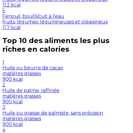
11.2
kcal
5
Fenouil, bouilli/cuit à l'eau
fruits, légumes, légumineuses et oléagineux
11.7
kcal
Top 10 des aliments les plus
riches en
calories
1
Huile ou beurre de cacao
matières grasses
900
kcal
2
Huile de palme, raffinée
matières grasses
900
kcal
3
Huile ou graisse de palmiste, sans précision
matières grasses
900
kcal
4