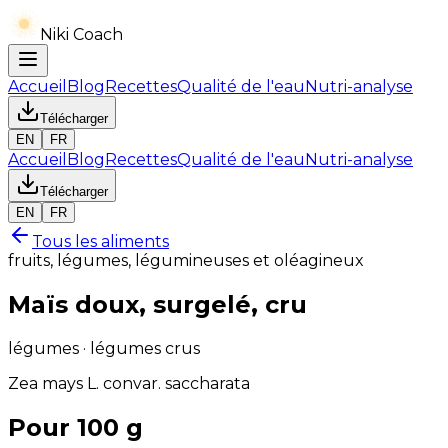
Niki Coach
Accueil
Blog
Recettes
Qualité de l'eau
Nutri-analyse
Télécharger
EN
FR
Accueil
Blog
Recettes
Qualité de l'eau
Nutri-analyse
Télécharger
EN
FR
Tous les aliments
fruits, légumes, légumineuses et oléagineux
Maïs doux, surgelé, cru
légumes · légumes crus
Zea mays L. convar. saccharata
Pour 100 g