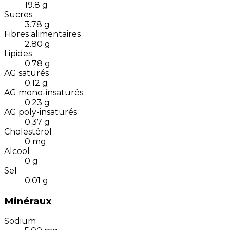
19.8
g
Sucres
3.78
g
Fibres alimentaires
2.80
g
Lipides
0.78
g
AG saturés
0.12
g
AG mono-insaturés
0.23
g
AG poly-insaturés
0.37
g
Cholestérol
0
mg
Alcool
0
g
Sel
0.01
g
Minéraux
Sodium