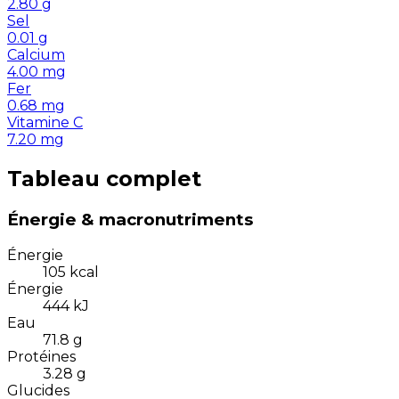
2.80
g
Sel
0.01
g
Calcium
4.00
mg
Fer
0.68
mg
Vitamine C
7.20
mg
Tableau complet
Énergie & macronutriments
Énergie
105
kcal
Énergie
444
kJ
Eau
71.8
g
Protéines
3.28
g
Glucides