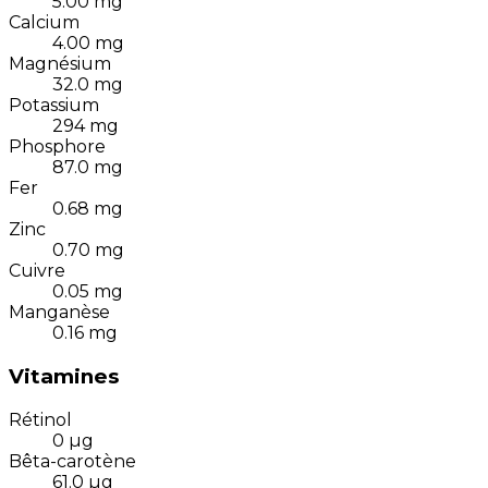
5.00
mg
Calcium
4.00
mg
Magnésium
32.0
mg
Potassium
294
mg
Phosphore
87.0
mg
Fer
0.68
mg
Zinc
0.70
mg
Cuivre
0.05
mg
Manganèse
0.16
mg
Vitamines
Rétinol
0
µg
Bêta-carotène
61.0
µg