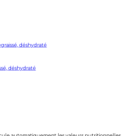
graissé, déshydraté
ssé, déshydraté
alcule automatiquement les valeurs nutritionnelles.