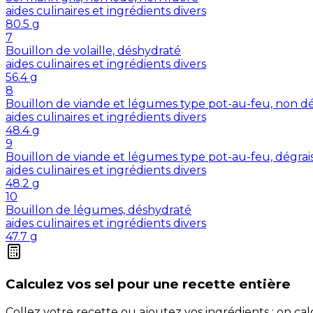
aides culinaires et ingrédients divers
80.5
g
7
Bouillon de volaille, déshydraté
aides culinaires et ingrédients divers
56.4
g
8
Bouillon de viande et légumes type pot-au-feu, non dé
aides culinaires et ingrédients divers
48.4
g
9
Bouillon de viande et légumes type pot-au-feu, dégrai
aides culinaires et ingrédients divers
48.2
g
10
Bouillon de légumes, déshydraté
aides culinaires et ingrédients divers
47.7
g
Calculez vos
sel
pour une recette entière
Collez votre recette ou ajoutez vos ingrédients : on c