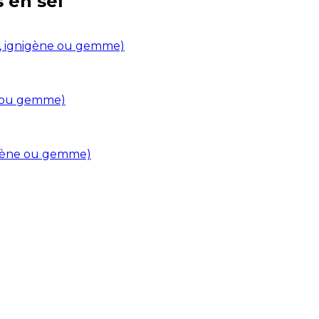
s en
sel
in, ignigène ou gemme)
ne ou gemme)
nigène ou gemme)