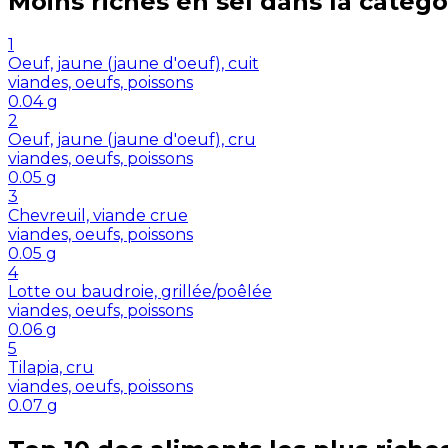
Moins riches en
sel
dans la catégo
1
Oeuf, jaune (jaune d'oeuf), cuit
viandes, oeufs, poissons
0.04
g
2
Oeuf, jaune (jaune d'oeuf), cru
viandes, oeufs, poissons
0.05
g
3
Chevreuil, viande crue
viandes, oeufs, poissons
0.05
g
4
Lotte ou baudroie, grillée/poêlée
viandes, oeufs, poissons
0.06
g
5
Tilapia, cru
viandes, oeufs, poissons
0.07
g