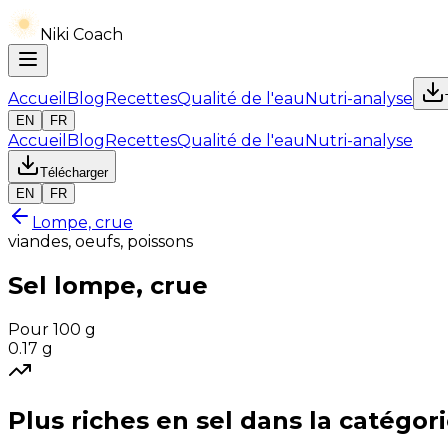
Niki Coach
Accueil
Blog
Recettes
Qualité de l'eau
Nutri-analyse
EN
FR
Accueil
Blog
Recettes
Qualité de l'eau
Nutri-analyse
Télécharger
EN
FR
Lompe, crue
viandes, oeufs, poissons
Sel
lompe, crue
Pour 100 g
0.17
g
Plus riches en
sel
dans la catégor