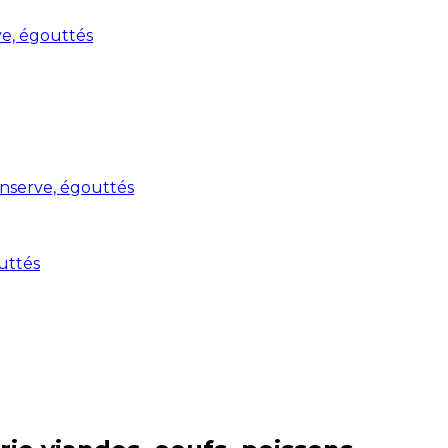
rve, égouttés
conserve, égouttés
outtés