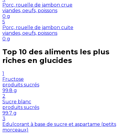
Porc, rouelle de jambon crue
viandes, oeufs, poissons
0
g
5
Porc, rouelle de jambon cuite
viandes, oeufs, poissons
0
g
Top 10 des aliments les plus
riches en
glucides
1
Fructose
produits sucrés
99.8
g
2
Sucre blanc
produits sucrés
99.7
g
3
Edulcorant à base de sucre et aspartame (petits
morceaux)