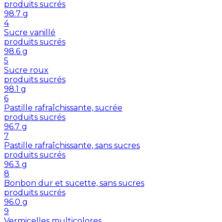
produits sucrés
98.7
g
4
Sucre vanillé
produits sucrés
98.6
g
5
Sucre roux
produits sucrés
98.1
g
6
Pastille rafraîchissante, sucrée
produits sucrés
96.7
g
7
Pastille rafraîchissante, sans sucres
produits sucrés
96.3
g
8
Bonbon dur et sucette, sans sucres
produits sucrés
96.0
g
9
Vermicelles multicolores