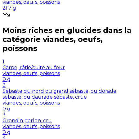
viandes, oeufs, poissons
21.7
g
Moins riches en
glucides
dans la
catégorie
viandes, oeufs,
poissons
1
Carpe, rôtie/cuite au four
viandes, oeufs, poissons
0
g
2
Sébaste du nord ou grand sébaste, ou dorade
sébaste, ou daurade sébaste, crue
viandes, oeufs, poissons
0
g
3
Grondin perlon, cru
viandes, oeufs, poissons
0
g
4