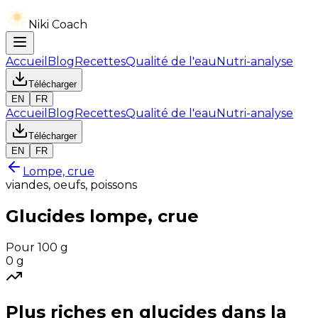
Niki Coach
Accueil
Blog
Recettes
Qualité de l'eau
Nutri-analyse
Télécharger
EN
FR
Accueil
Blog
Recettes
Qualité de l'eau
Nutri-analyse
Télécharger
EN
FR
Lompe, crue
viandes, oeufs, poissons
Glucides
lompe, crue
Pour 100 g
0
g
Plus riches en
glucides
dans la