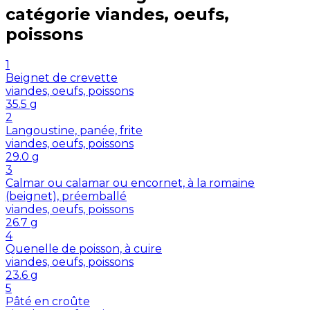
catégorie
viandes, oeufs,
poissons
1
Beignet de crevette
viandes, oeufs, poissons
35.5
g
2
Langoustine, panée, frite
viandes, oeufs, poissons
29.0
g
3
Calmar ou calamar ou encornet, à la romaine
(beignet), préemballé
viandes, oeufs, poissons
26.7
g
4
Quenelle de poisson, à cuire
viandes, oeufs, poissons
23.6
g
5
Pâté en croûte