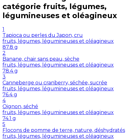
catégorie
fruits, légumes,
légumineuses et oléagineux
1
Tapioca ou perles du Japon, cru
fruits, légumes, légumineuses et oléagineux
87.8
g
2
Banane, chair sans peau, sèche
fruits, légumes, légumineuses et oléagineux
78.4
g
3
Canneberge ou cranberry, séchée, sucrée
fruits, légumes, légumineuses et oléagineux
76.4
g
4
Oignon, séché
fruits, légumes, légumineuses et oléagineux
74.1
g
5
Flocons de pomme de terre, nature, déshydratés
fruits, légumes, légumineuses et oléagineux