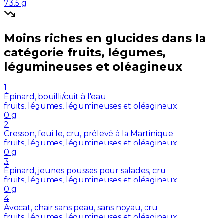
73.5
g
Moins riches en
glucides
dans la
catégorie
fruits, légumes,
légumineuses et oléagineux
1
Épinard, bouilli/cuit à l'eau
fruits, légumes, légumineuses et oléagineux
0
g
2
Cresson, feuille, cru, prélevé à la Martinique
fruits, légumes, légumineuses et oléagineux
0
g
3
Épinard, jeunes pousses pour salades, cru
fruits, légumes, légumineuses et oléagineux
0
g
4
Avocat, chair sans peau, sans noyau, cru
fruits, légumes, légumineuses et oléagineux