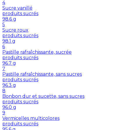
4
Sucre vanillé
produits sucrés
98.6
g
5
Sucre roux
produits sucrés
98.1
g
6
Pastille rafraîchissante, sucrée
produits sucrés
96.7
g
7
Pastille rafraîchissante, sans sucres
produits sucrés
96.3
g
8
Bonbon dur et sucette, sans sucres
produits sucrés
96.0
g
9
Vermicelles multicolores
produits sucrés
95.6
g