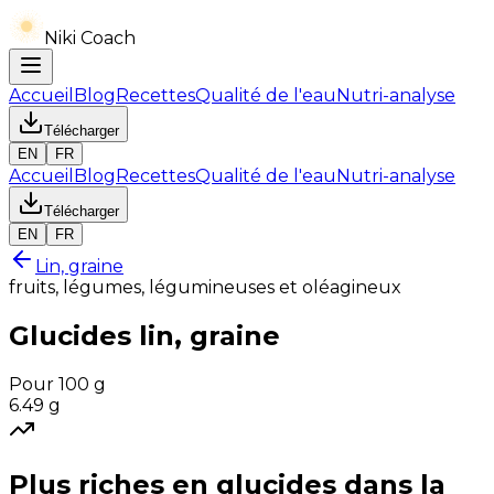
Niki Coach
Accueil
Blog
Recettes
Qualité de l'eau
Nutri-analyse
Télécharger
EN
FR
Accueil
Blog
Recettes
Qualité de l'eau
Nutri-analyse
Télécharger
EN
FR
Lin, graine
fruits, légumes, légumineuses et oléagineux
Glucides
lin, graine
Pour 100 g
6.49
g
Plus riches en
glucides
dans la