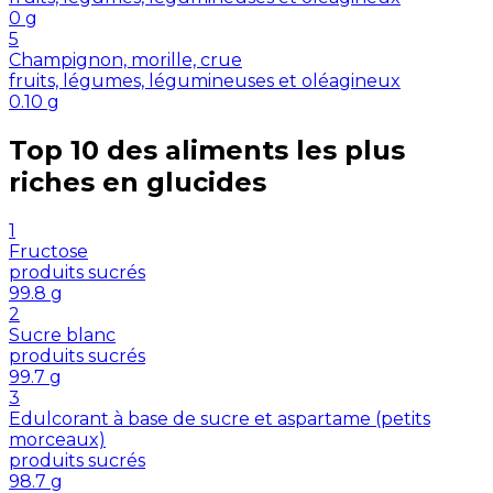
0
g
5
Champignon, morille, crue
fruits, légumes, légumineuses et oléagineux
0.10
g
Top 10 des aliments les plus
riches en
glucides
1
Fructose
produits sucrés
99.8
g
2
Sucre blanc
produits sucrés
99.7
g
3
Edulcorant à base de sucre et aspartame (petits
morceaux)
produits sucrés
98.7
g