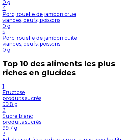
0
g
4
Porc, rouelle de jambon crue
viandes, oeufs, poissons
0
g
5
Porc, rouelle de jambon cuite
viandes, oeufs, poissons
0
g
Top 10 des aliments les plus
riches en
glucides
1
Fructose
produits sucrés
99.8
g
2
Sucre blanc
produits sucrés
99.7
g
3
Edulcorant à base de sucre et aspartame (petits