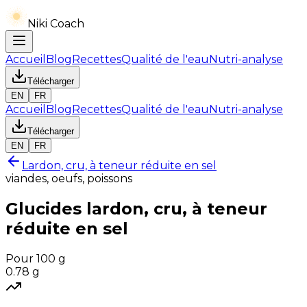
Niki Coach
Accueil
Blog
Recettes
Qualité de l'eau
Nutri-analyse
Télécharger
EN
FR
Accueil
Blog
Recettes
Qualité de l'eau
Nutri-analyse
Télécharger
EN
FR
Lardon, cru, à teneur réduite en sel
viandes, oeufs, poissons
Glucides
lardon, cru, à teneur
réduite en sel
Pour 100 g
0.78
g