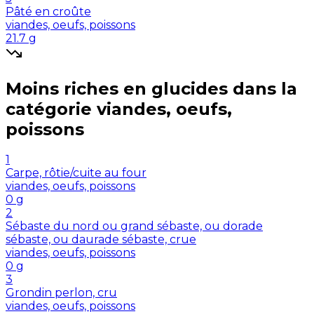
Pâté en croûte
viandes, oeufs, poissons
21.7
g
Moins riches en
glucides
dans la
catégorie
viandes, oeufs,
poissons
1
Carpe, rôtie/cuite au four
viandes, oeufs, poissons
0
g
2
Sébaste du nord ou grand sébaste, ou dorade
sébaste, ou daurade sébaste, crue
viandes, oeufs, poissons
0
g
3
Grondin perlon, cru
viandes, oeufs, poissons