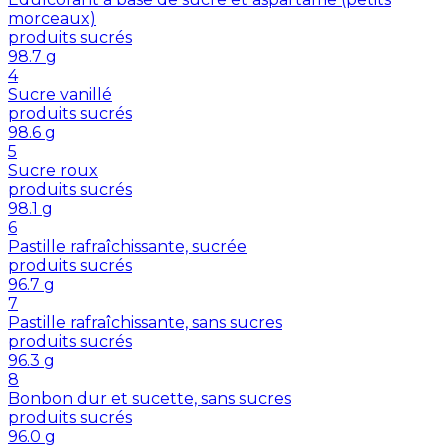
morceaux)
produits sucrés
98.7
g
4
Sucre vanillé
produits sucrés
98.6
g
5
Sucre roux
produits sucrés
98.1
g
6
Pastille rafraîchissante, sucrée
produits sucrés
96.7
g
7
Pastille rafraîchissante, sans sucres
produits sucrés
96.3
g
8
Bonbon dur et sucette, sans sucres
produits sucrés
96.0
g