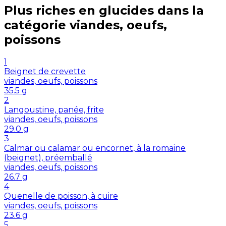
Plus riches en
glucides
dans la
catégorie
viandes, oeufs,
poissons
1
Beignet de crevette
viandes, oeufs, poissons
35.5
g
2
Langoustine, panée, frite
viandes, oeufs, poissons
29.0
g
3
Calmar ou calamar ou encornet, à la romaine
(beignet), préemballé
viandes, oeufs, poissons
26.7
g
4
Quenelle de poisson, à cuire
viandes, oeufs, poissons
23.6
g
5