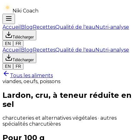
Niki Coach
Accueil
Blog
Recettes
Qualité de l'eau
Nutri-analyse
Télécharger
EN
FR
Accueil
Blog
Recettes
Qualité de l'eau
Nutri-analyse
Télécharger
EN
FR
Tous les aliments
viandes, oeufs, poissons
Lardon, cru, à teneur réduite en
sel
charcuteries et alternatives végétales · autres
spécialités charcutières
Pour 100 g