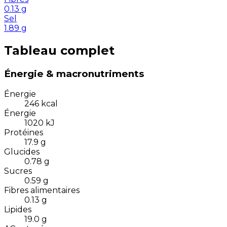
0.13
g
Sel
1.89
g
Tableau complet
Énergie & macronutriments
Énergie
246
kcal
Énergie
1020
kJ
Protéines
17.9
g
Glucides
0.78
g
Sucres
0.59
g
Fibres alimentaires
0.13
g
Lipides
19.0
g