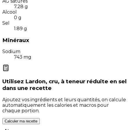
AG saturés
7.28
g
Alcool
0
g
Sel
1.89
g
Minéraux
Sodium
743
mg
Utilisez
Lardon, cru, à teneur réduite en sel
dans une recette
Ajoutez vos ingrédients et leurs quantités, on calcule
automatiquement les calories et macros pour
chaque portion.
Calculer ma recette