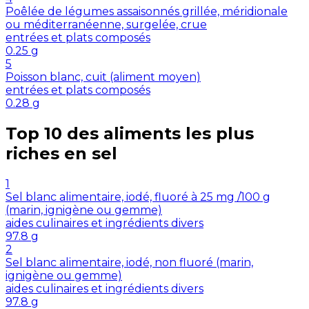
Poêlée de légumes assaisonnés grillée, méridionale
ou méditerranéenne, surgelée, crue
entrées et plats composés
0.25
g
5
Poisson blanc, cuit (aliment moyen)
entrées et plats composés
0.28
g
Top 10 des aliments les plus
riches en
sel
1
Sel blanc alimentaire, iodé, fluoré à 25 mg /100 g
(marin, ignigène ou gemme)
aides culinaires et ingrédients divers
97.8
g
2
Sel blanc alimentaire, iodé, non fluoré (marin,
ignigène ou gemme)
aides culinaires et ingrédients divers
97.8
g