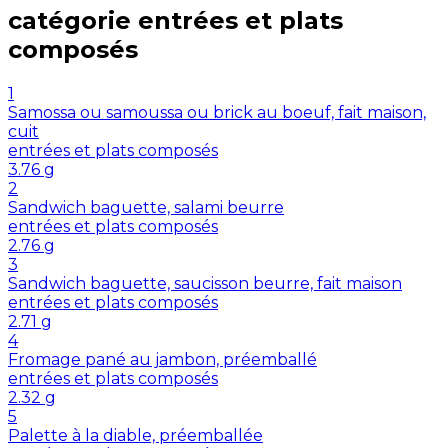
catégorie
entrées et plats
composés
1
Samossa ou samoussa ou brick au boeuf, fait maison,
cuit
entrées et plats composés
3.76
g
2
Sandwich baguette, salami beurre
entrées et plats composés
2.76
g
3
Sandwich baguette, saucisson beurre, fait maison
entrées et plats composés
2.71
g
4
Fromage pané au jambon, préemballé
entrées et plats composés
2.32
g
5
Palette à la diable, préemballée