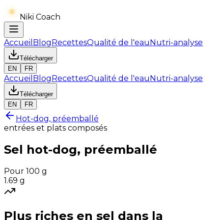
Niki Coach
Accueil
Blog
Recettes
Qualité de l'eau
Nutri-analyse
Télécharger
EN
FR
Accueil
Blog
Recettes
Qualité de l'eau
Nutri-analyse
Télécharger
EN
FR
Hot-dog, préemballé
entrées et plats composés
Sel
hot-dog, préemballé
Pour 100 g
1.69
g
Plus riches en
sel
dans la