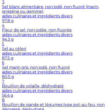
3
Sel blanc alimentaire, non iodé, non fluoré (marin,
ignigène ou gemme)
aides culinaires et ingrédients divers
97.8
g
4
Fleur de sel, non iodée, non fluorée
aides culinaires et ingrédients divers
94.3
g
5
Sel au céleri
aides culinaires et ingrédients divers
87.5
g
6
Sel marin gris, non iodé, non fluoré
aides culinaires et ingrédients divers
80.5
g
7
Bouillon de volaille, déshydraté
aides culinaires et ingrédients divers
56.4
g
8
Bouillon de viande et légumes type pot-au-feu, non
dégraissé, déshydraté