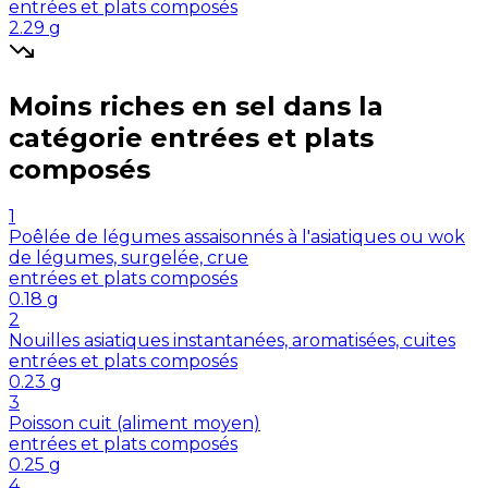
entrées et plats composés
2.29
g
Moins riches en
sel
dans la
catégorie
entrées et plats
composés
1
Poêlée de légumes assaisonnés à l'asiatiques ou wok
de légumes, surgelée, crue
entrées et plats composés
0.18
g
2
Nouilles asiatiques instantanées, aromatisées, cuites
entrées et plats composés
0.23
g
3
Poisson cuit (aliment moyen)
entrées et plats composés
0.25
g
4