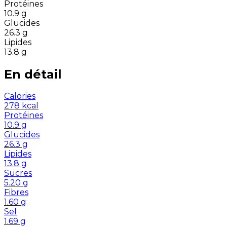
Protéines
10.9
g
Glucides
26.3
g
Lipides
13.8
g
En détail
Calories
278
kcal
Protéines
10.9
g
Glucides
26.3
g
Lipides
13.8
g
Sucres
5.20
g
Fibres
1.60
g
Sel
1.69
g