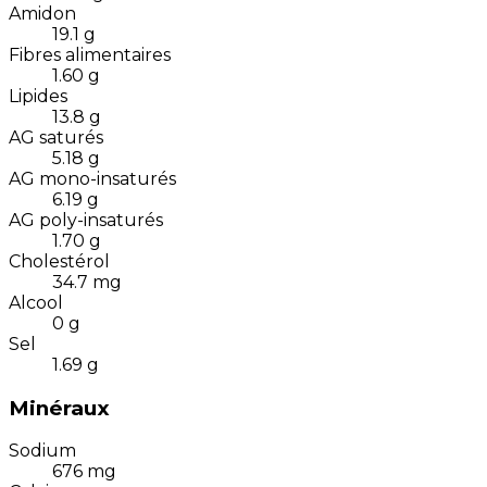
Amidon
19.1
g
Fibres alimentaires
1.60
g
Lipides
13.8
g
AG saturés
5.18
g
AG mono-insaturés
6.19
g
AG poly-insaturés
1.70
g
Cholestérol
34.7
mg
Alcool
0
g
Sel
1.69
g
Minéraux
Sodium
676
mg