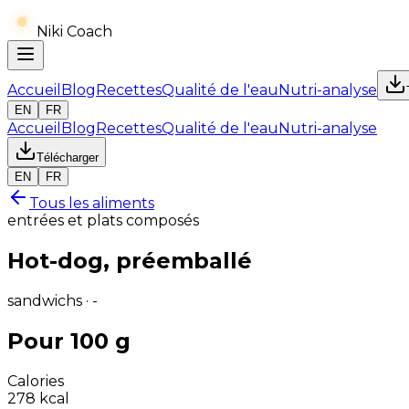
Niki Coach
Accueil
Blog
Recettes
Qualité de l'eau
Nutri-analyse
EN
FR
Accueil
Blog
Recettes
Qualité de l'eau
Nutri-analyse
Télécharger
EN
FR
Tous les aliments
entrées et plats composés
Hot-dog, préemballé
sandwichs · -
Pour 100 g
Calories
278
kcal