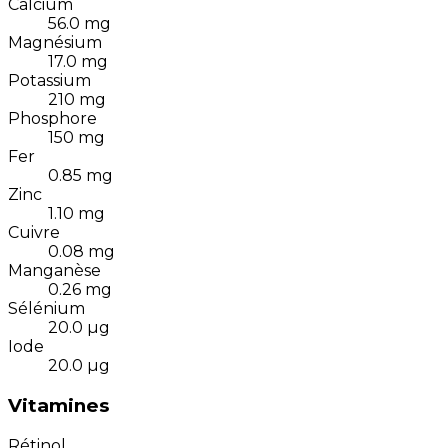
Calcium
56.0
mg
Magnésium
17.0
mg
Potassium
210
mg
Phosphore
150
mg
Fer
0.85
mg
Zinc
1.10
mg
Cuivre
0.08
mg
Manganèse
0.26
mg
Sélénium
20.0
µg
Iode
20.0
µg
Vitamines
Rétinol