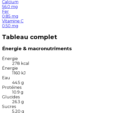
Calcium
56.0
mg
Fer
0.85
mg
Vitamine C
0.50
mg
Tableau complet
Énergie & macronutriments
Énergie
278
kcal
Énergie
1160
kJ
Eau
44.5
g
Protéines
10.9
g
Glucides
26.3
g
Sucres
5.20
g