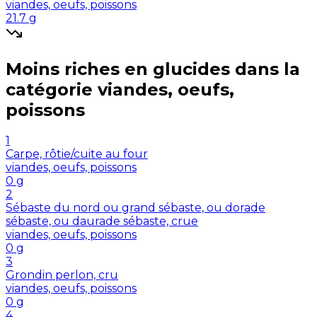
viandes, oeufs, poissons
21.7
g
Moins riches en
glucides
dans la
catégorie
viandes, oeufs,
poissons
1
Carpe, rôtie/cuite au four
viandes, oeufs, poissons
0
g
2
Sébaste du nord ou grand sébaste, ou dorade
sébaste, ou daurade sébaste, crue
viandes, oeufs, poissons
0
g
3
Grondin perlon, cru
viandes, oeufs, poissons
0
g
4