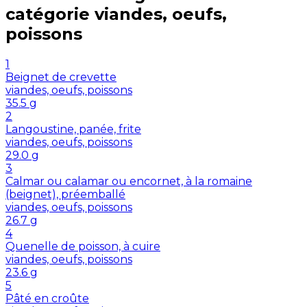
catégorie
viandes, oeufs,
poissons
1
Beignet de crevette
viandes, oeufs, poissons
35.5
g
2
Langoustine, panée, frite
viandes, oeufs, poissons
29.0
g
3
Calmar ou calamar ou encornet, à la romaine
(beignet), préemballé
viandes, oeufs, poissons
26.7
g
4
Quenelle de poisson, à cuire
viandes, oeufs, poissons
23.6
g
5
Pâté en croûte