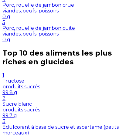
Porc, rouelle de jambon crue
viandes, oeufs, poissons
0
g
5
Porc, rouelle de jambon cuite
viandes, oeufs, poissons
0
g
Top 10 des aliments les plus
riches en
glucides
1
Fructose
produits sucrés
99.8
g
2
Sucre blanc
produits sucrés
99.7
g
3
Edulcorant à base de sucre et aspartame (petits
morceaux)