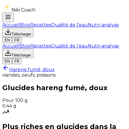
Niki Coach
Accueil
Blog
Recettes
Qualité de l'eau
Nutri-analyse
Télécharger
EN
FR
Accueil
Blog
Recettes
Qualité de l'eau
Nutri-analyse
Télécharger
EN
FR
Hareng fumé, doux
viandes, oeufs, poissons
Glucides
hareng fumé, doux
Pour 100 g
0.44
g
Plus riches en
glucides
dans la