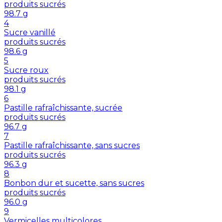
produits sucrés
98.7
g
4
Sucre vanillé
produits sucrés
98.6
g
5
Sucre roux
produits sucrés
98.1
g
6
Pastille rafraîchissante, sucrée
produits sucrés
96.7
g
7
Pastille rafraîchissante, sans sucres
produits sucrés
96.3
g
8
Bonbon dur et sucette, sans sucres
produits sucrés
96.0
g
9
Vermicelles multicolores