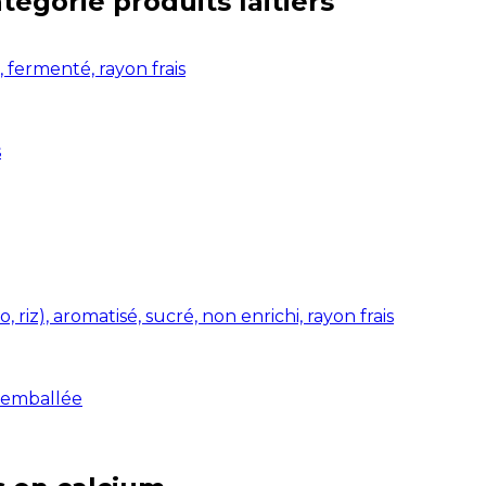
atégorie
produits laitiers
, fermenté, rayon frais
s
riz), aromatisé, sucré, non enrichi, rayon frais
réemballée