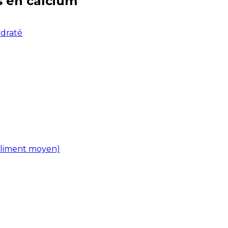
s en
calcium
ydraté
(aliment moyen)