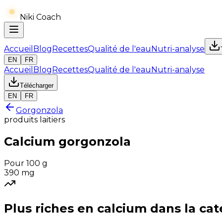
Niki Coach
Accueil
Blog
Recettes
Qualité de l'eau
Nutri-analyse
EN
FR
Accueil
Blog
Recettes
Qualité de l'eau
Nutri-analyse
Télécharger
EN
FR
Gorgonzola
produits laitiers
Calcium
gorgonzola
Pour 100 g
390
mg
Plus riches en
calcium
dans la cat