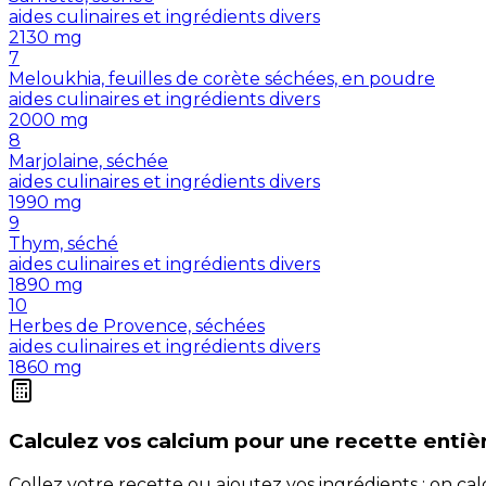
aides culinaires et ingrédients divers
2130
mg
7
Meloukhia, feuilles de corète séchées, en poudre
aides culinaires et ingrédients divers
2000
mg
8
Marjolaine, séchée
aides culinaires et ingrédients divers
1990
mg
9
Thym, séché
aides culinaires et ingrédients divers
1890
mg
10
Herbes de Provence, séchées
aides culinaires et ingrédients divers
1860
mg
Calculez vos
calcium
pour une recette entiè
Collez votre recette ou ajoutez vos ingrédients : on c