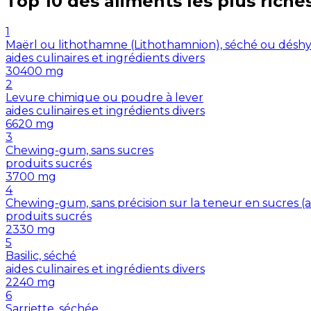
Top 10 des aliments les plus riche
1
Maërl ou lithothamne (Lithothamnion), séché ou désh
aides culinaires et ingrédients divers
30400
mg
2
Levure chimique ou poudre à lever
aides culinaires et ingrédients divers
6620
mg
3
Chewing-gum, sans sucres
produits sucrés
3700
mg
4
Chewing-gum, sans précision sur la teneur en sucres 
produits sucrés
2330
mg
5
Basilic, séché
aides culinaires et ingrédients divers
2240
mg
6
Sarriette, séchée