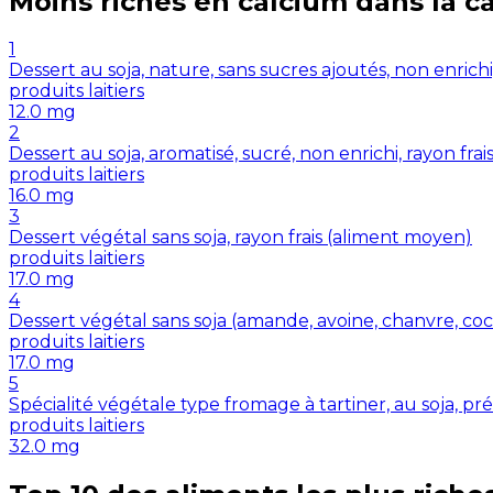
Moins riches en
calcium
dans la c
1
Dessert au soja, nature, sans sucres ajoutés, non enrichi
produits laitiers
12.0
mg
2
Dessert au soja, aromatisé, sucré, non enrichi, rayon frai
produits laitiers
16.0
mg
3
Dessert végétal sans soja, rayon frais (aliment moyen)
produits laitiers
17.0
mg
4
Dessert végétal sans soja (amande, avoine, chanvre, coco, 
produits laitiers
17.0
mg
5
Spécialité végétale type fromage à tartiner, au soja, p
produits laitiers
32.0
mg