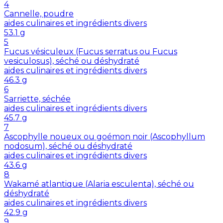
4
Cannelle, poudre
aides culinaires et ingrédients divers
53.1
g
5
Fucus vésiculeux (Fucus serratus ou Fucus
vesiculosus), séché ou déshydraté
aides culinaires et ingrédients divers
46.3
g
6
Sarriette, séchée
aides culinaires et ingrédients divers
45.7
g
7
Ascophylle noueux ou goémon noir (Ascophyllum
nodosum), séché ou déshydraté
aides culinaires et ingrédients divers
43.6
g
8
Wakamé atlantique (Alaria esculenta), séché ou
déshydraté
aides culinaires et ingrédients divers
42.9
g
9