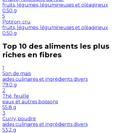
fruits, légumes, légumineuses et oléagineux
0.50
g
5
Potiron, cru
fruits, légumes, légumineuses et oléagineux
0.50
g
Top 10 des aliments les plus
riches en
fibres
1
Son de maïs
aides culinaires et ingrédients divers
79.0
g
2
Thé, feuille
eaux et autres boissons
55.8
g
3
Curry, poudre
aides culinaires et ingrédients divers
53.2
g