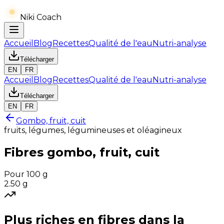
Niki Coach
Accueil
Blog
Recettes
Qualité de l'eau
Nutri-analyse
Télécharger
EN
FR
Accueil
Blog
Recettes
Qualité de l'eau
Nutri-analyse
Télécharger
EN
FR
Gombo, fruit, cuit
fruits, légumes, légumineuses et oléagineux
Fibres
gombo, fruit, cuit
Pour 100 g
2.50
g
Plus riches en
fibres
dans la